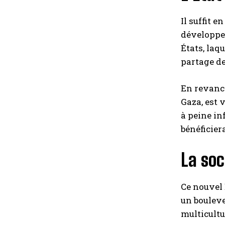
Il suffit e
développem
États, laq
partage d
En revanch
Gaza, est v
à peine in
bénéficier
La soc
Ce nouvel 
un bouleve
multicultu