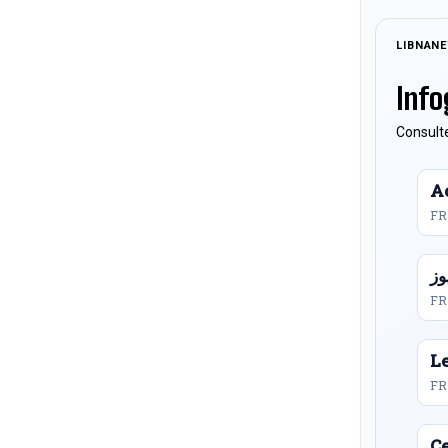
LIBNAN
Info
Consulte
Ac
FR
FR
L
FR
Ce