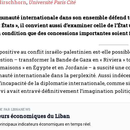
Hirschhorn
,
Université Paris Cité
munauté internationale dans son ensemble défend tou
 États », il convient aussi d’examiner celle de l’Éta
à condition que des concessions importantes soient fa
positive au conflit israélo-palestinien est-elle possi
estion – transformer la Bande de Gaza en « Riviera » t
s maisons » en Égypte et en Jordanie – a suscité un
uté internationale dans la perplexité. Aussi indécente 
’incapacité de la diplomatie internationale, comme si 
ivi avait entravé définitivement l’imagination politi
E PAR LIBNANEWS
eurs économiques du Liban
principaux indicateurs économiques en temps réel.