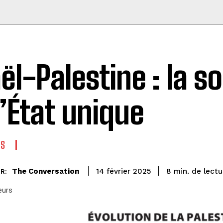
aël-Palestine : la s
l’État unique
ES
de lectu
The Conversation
8
min.
14 février 2025
R:
eurs