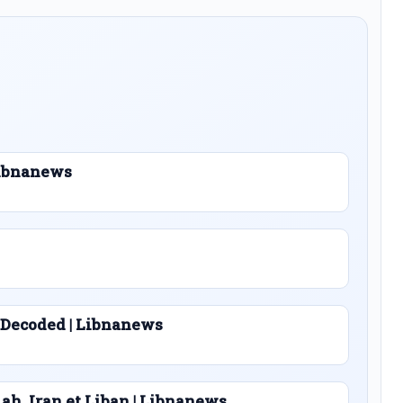
 Libnanews
 Decoded | Libnanews
lah, Iran et Liban | Libnanews