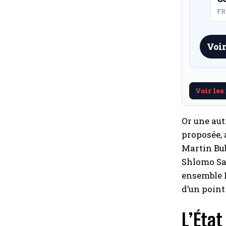
FR 
Voir
Voir les
Or une aut
proposée, 
Martin Bub
Shlomo Sa
ensemble I
d’un point
L’État