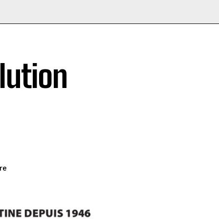
olution
re