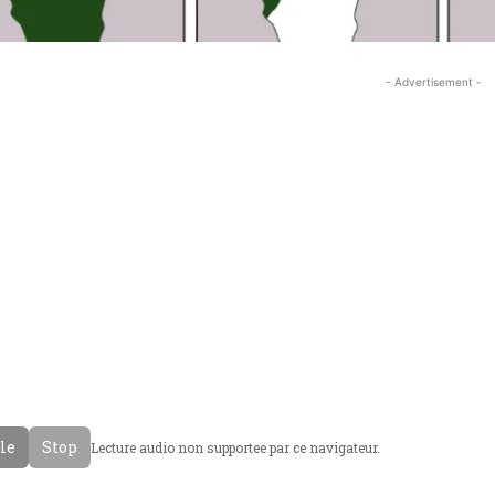
- Advertisement -
cle
Stop
Lecture audio non supportee par ce navigateur.