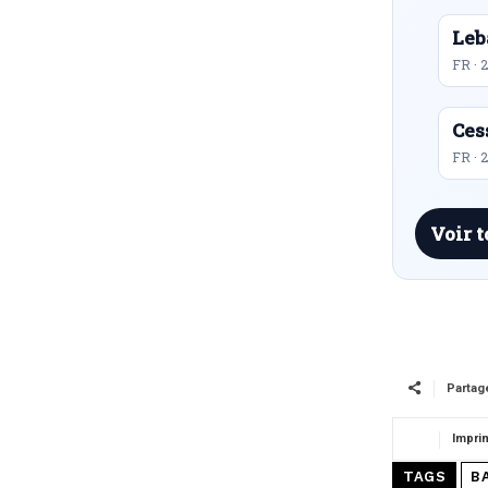
Leb
FR · 
Ces
FR · 
Voir t
Partag
Impri
TAGS
B