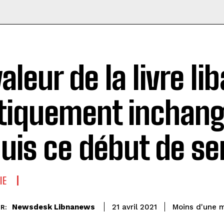
valeur de la livre li
tiquement inchan
uis ce début de s
IE
Newsdesk Libnanews
Moins d'une 
21 avril 2021
R: