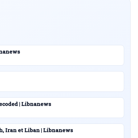
ibnanews
ecoded | Libnanews
h, Iran et Liban | Libnanews