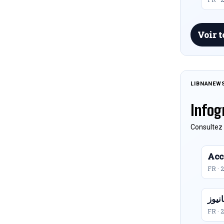
Voir t
LIBNANEW
Infog
Consultez 
Acc
FR · 
FR · 