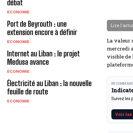
débat
ECONOMIE
Port de Beyrouth : une
Lire l'arti
extension encore à définir
La valeur 
ECONOMIE
mercredi a
Internet au Liban : le projet
visible de
Medusa avance
plateforme
ECONOMIE
Électricité au Liban : la nouvelle
RECOMMAND
Indicat
feuille de route
Suivez les 
ECONOMIE
Voir les