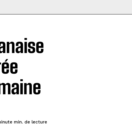
banaise
gée
emaine
de lecture
minute
min.