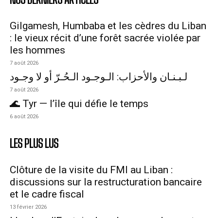
Gilgamesh, Humbaba et les cèdres du Liban
: le vieux récit d’une forêt sacrée violée par
les hommes
7 août 2026
لـبـنـان والأحزاب: الـوجـود الـحُـرّ أو لا وجـود
7 août 2026
🌊 Tyr — l’île qui défie le temps
6 août 2026
LES PLUS LUS
Clôture de la visite du FMI au Liban :
discussions sur la restructuration bancaire
et le cadre fiscal
13 février 2026