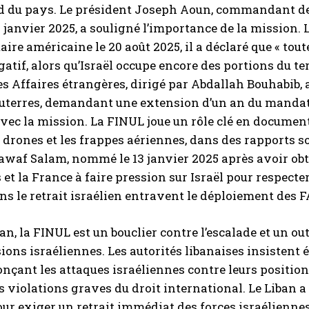
d du pays. Le président Joseph Aoun, commandant des
9 janvier 2025, a souligné l’importance de la mission.
ire américaine le 20 août 2025, il a déclaré que « tou
atif, alors qu’Israël occupe encore des portions du terr
es Affaires étrangères, dirigé par Abdallah Bouhabib, a
uterres, demandant une extension d’un an du mandat
vec la mission. La FINUL joue un rôle clé en documenta
 drones et les frappes aériennes, dans des rapports s
waf Salam, nommé le 13 janvier 2025 après avoir obte
 et la France à faire pression sur Israël pour respecter
ns le retrait israélien entravent le déploiement des F
ban, la FINUL est un bouclier contre l’escalade et un o
ions israéliennes. Les autorités libanaises insistent 
onçant les attaques israéliennes contre leurs positio
violations graves du droit international. Le Liban a
our exiger un retrait immédiat des forces israélienne