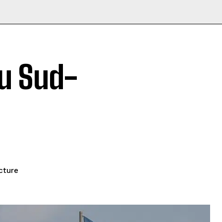
au Sud-
cture