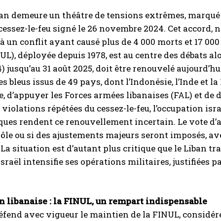
an demeure un théâtre de tensions extrêmes, marqué p
cessez-le-feu signé le 26 novembre 2024. Cet accord, né
 à un conflit ayant causé plus de 4 000 morts et 17 00
UL), déployée depuis 1978, est au centre des débats a
) jusqu’au 31 août 2025, doit être renouvelé aujourd’hu
s bleus issus de 49 pays, dont l’Indonésie, l’Inde et l
e, d’appuyer les Forces armées libanaises (FAL) et de 
s violations répétées du cessez-le-feu, l’occupation is
ues rendent ce renouvellement incertain. Le vote d’a
rôle ou si des ajustements majeurs seront imposés, ave
 La situation est d’autant plus critique que le Liban t
Israël intensifie ses opérations militaires, justifiées 
.
n libanaise : la FINUL, un rempart indispensable
éfend avec vigueur le maintien de la FINUL, considéré