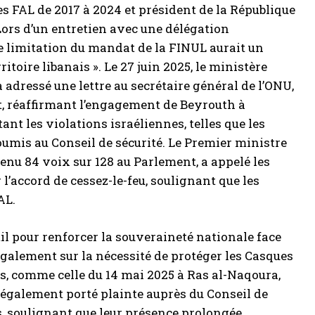
 FAL de 2017 à 2024 et président de la République
 Lors d’un entretien avec une délégation
te limitation du mandat de la FINUL aurait un
itoire libanais ». Le 27 juin 2025, le ministère
 adressé une lettre au secrétaire général de l’ONU,
, réaffirmant l’engagement de Beyrouth à
nt les violations israéliennes, telles que les
oumis au Conseil de sécurité. Le Premier ministre
nu 84 voix sur 128 au Parlement, a appelé les
 l’accord de cessez-le-feu, soulignant que les
AL.
util pour renforcer la souveraineté nationale face
également sur la nécessité de protéger les Casques
ns, comme celle du 14 mai 2025 à Ras al-Naqoura,
 également porté plainte auprès du Conseil de
s, soulignant que leur présence prolongée