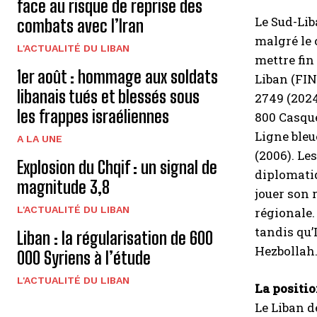
face au risque de reprise des
Le Sud-Lib
combats avec l’Iran
malgré le 
L'ACTUALITÉ DU LIBAN
mettre fin
1er août : hommage aux soldats
Liban (FIN
libanais tués et blessés sous
2749 (2024
les frappes israéliennes
800 Casque
Ligne bleu
A LA UNE
(2006). Le
Explosion du Chqif : un signal de
diplomatiq
magnitude 3,8
jouer son 
L'ACTUALITÉ DU LIBAN
régionale.
tandis qu’
Liban : la régularisation de 600
Hezbollah
000 Syriens à l’étude
L'ACTUALITÉ DU LIBAN
La positio
Le Liban d