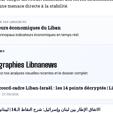
une menace directe à la stabilité.
E PAR LIBNANEWS
eurs économiques du Liban
principaux indicateurs économiques en temps réel.
EWS
graphies Libnanews
z nos analyses visuelles recentes et le dossier complet.
cord-cadre Liban-Israël : les 14 points décryptés |
 · 27/06/2026
الاتفاق الإطار بين لبنان وإسرائيل: شرح النقاط الـ14 | ليبنانيوز