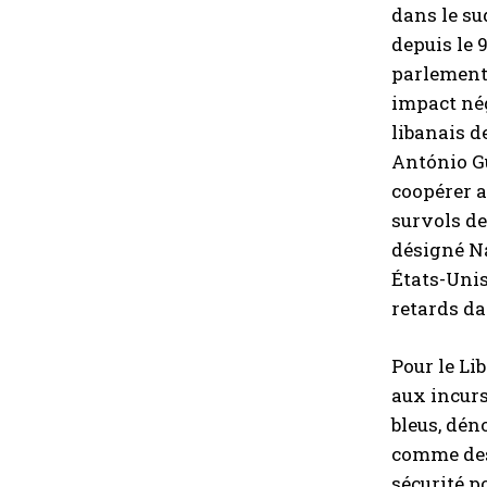
dans le su
depuis le 
parlementa
impact nég
libanais d
António G
coopérer a
survols de
désigné Na
États-Unis
retards da
Pour le Li
aux incurs
bleus, dén
comme des 
sécurité p