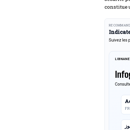
constitue 
RECOMMAND
Indicat
Suivez les 
LIBNAN
Info
Consulte
Ac
FR