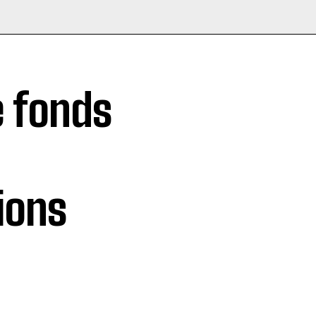
 fonds
ions