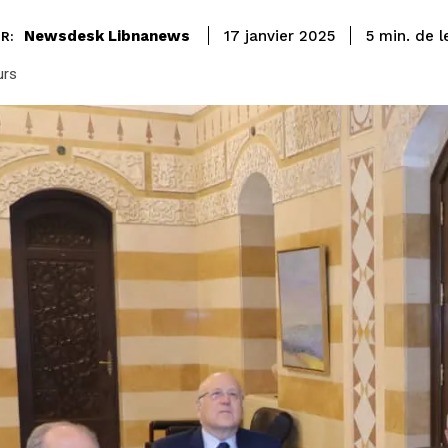
de l
Newsdesk Libnanews
5
min.
17 janvier 2025
R:
urs