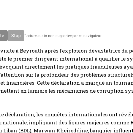
cle
Stop
Lecture audio non supportee par ce navigateur.
 visite à Beyrouth après l’explosion dévastatrice du 
té le premier dirigeant international à qualifier le s
 évoquant directement les pratiques frauduleuses ay
é l’attention sur la profondeur des problèmes structurel
 et financières. Cette déclaration a marqué un tournan
 mettant en lumière les mécanismes de corruption sys
te déclaration, les enquêtes internationales ont révé
ernationale, impliquant des figures majeures comme 
u Liban (BDL), Marwan Kheireddine, banquier influent