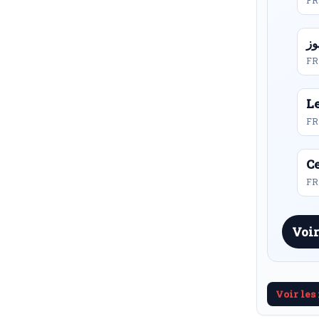
FR
FR
L
FR
Ce
FR 
Voir
Voir les