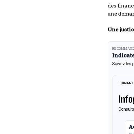
des financ
une deman
Une justic
RECOMMAND
Indicat
Suivez les 
LIBNAN
Info
Consulte
Ac