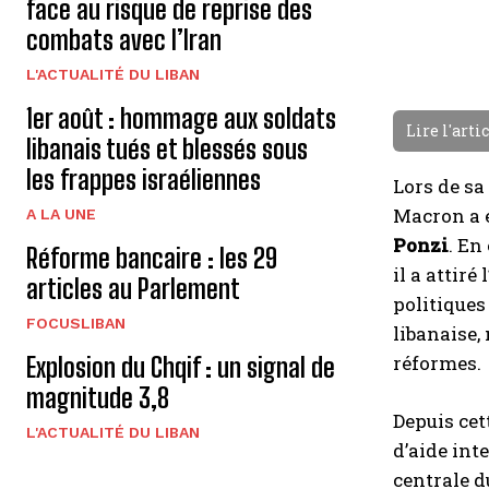
face au risque de reprise des
combats avec l’Iran
L'ACTUALITÉ DU LIBAN
1er août : hommage aux soldats
Lire l'arti
libanais tués et blessés sous
les frappes israéliennes
Lors de sa
Macron a é
A LA UNE
Ponzi
. En
Réforme bancaire : les 29
il a attir
articles au Parlement
politiques
FOCUSLIBAN
libanaise,
réformes.
Explosion du Chqif : un signal de
magnitude 3,8
Depuis cet
L'ACTUALITÉ DU LIBAN
d’aide int
centrale d