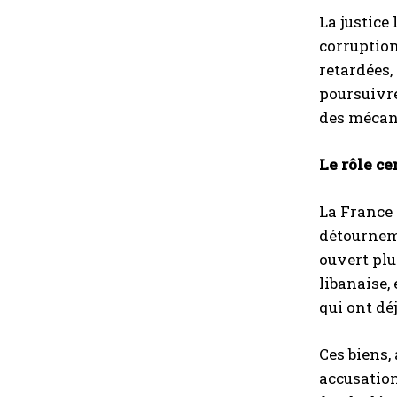
La justice
corruption
retardées,
poursuivre
des mécani
Le rôle ce
La France 
détourneme
ouvert plu
libanaise,
qui ont dé
Ces biens,
accusation