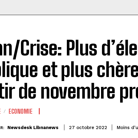
an/Crise: Plus d’éle
lique et plus chère
tir de novembre pr
E
ECONOMIE
Newsdesk Libnanews
Moins d'
27 octobre 2022
R: