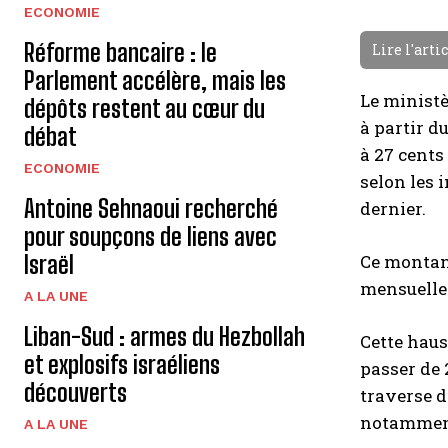
ECONOMIE
Réforme bancaire : le
Lire l'arti
Parlement accélère, mais les
Le ministè
dépôts restent au cœur du
à partir d
débat
à 27 cents
ECONOMIE
selon les 
Antoine Sehnaoui recherché
dernier.
pour soupçons de liens avec
Israël
Ce montant
mensuell
A LA UNE
Liban-Sud : armes du Hezbollah
Cette haus
et explosifs israéliens
passer de 
découverts
traverse d
notamment 
A LA UNE