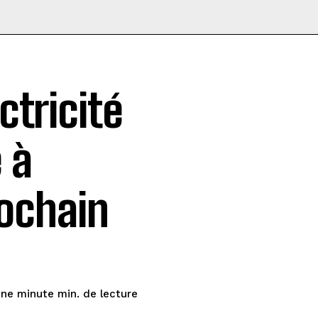
ctricité
 à
ochain
de lecture
une minute
min.