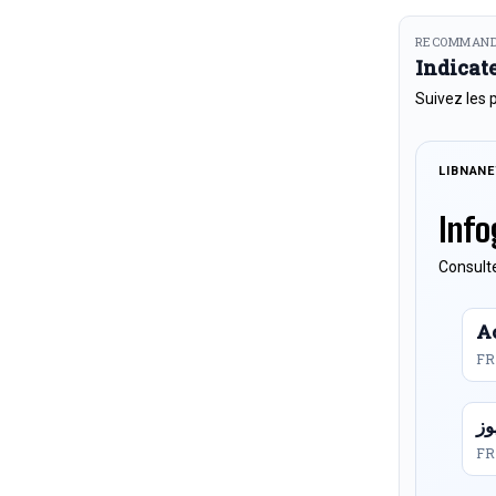
RECOMMAND
Indicat
Suivez les 
LIBNAN
Info
Consulte
Ac
FR
FR