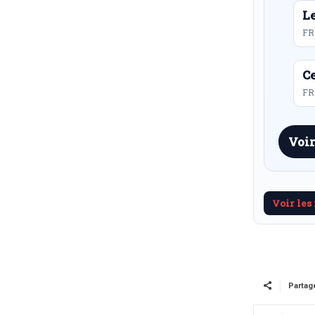
L
FR
Ce
FR 
Voir
Voir les
Partag