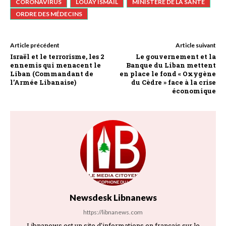
CORONAVIRUS
LOUAY ISMAIL
MINISTÈRE DE LA SANTÉ
ORDRE DES MÉDECINS
Article précédent
Article suivant
Israël et le terrorisme, les 2
Le gouvernement et la
ennemis qui menacent le
Banque du Liban mettent
Liban (Commandant de
en place le fond « Oxygène
l’Armée Libanaise)
du Cèdre » face à la crise
économique
Newsdesk Libnanews
https://libnanews.com
Libnanews est un site d'informations en français sur le