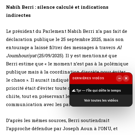
Nabih Berri : silence calculé et indications
indirectes
Le président du Parlement Nabih Berri n’a pas fait de
déclaration publique le 25 septembre 2025, mais son
entourage a laissé filtrer des messages à travers
Al
Joumhouriyat
(25/09/2025). Il y est mentionné que
Berri estime que « le moment n’est pas à la polémique
publique mais à la coordination discrète pour éviter
−
×
DERNIÈRES VIDÉOS
le chaos ». Il aurait indiqué à ses alliés que la
▶
priorité était d’éviter toute division au sein du front
🌊 Tyr — l’île qui défie le temps
chiite, tout en préservant les canaux de
Voir toutes les vidéos
communication avec les partenaires arabes.
D’après les mêmes sources, Berri soutiendrait
l’approche défendue par Joseph Aoun à l’ONU, et