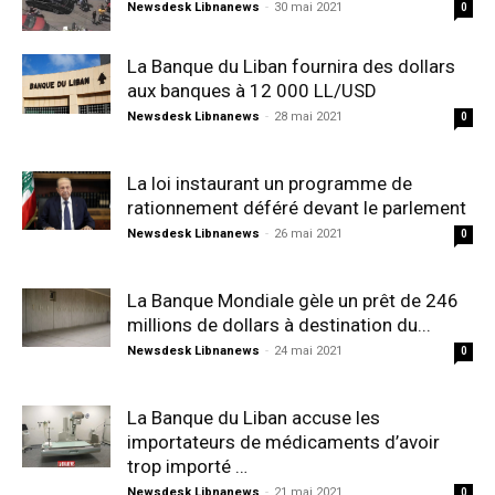
Newsdesk Libnanews
-
30 mai 2021
0
La Banque du Liban fournira des dollars
aux banques à 12 000 LL/USD
Newsdesk Libnanews
-
28 mai 2021
0
La loi instaurant un programme de
rationnement déféré devant le parlement
Newsdesk Libnanews
-
26 mai 2021
0
La Banque Mondiale gèle un prêt de 246
millions de dollars à destination du...
Newsdesk Libnanews
-
24 mai 2021
0
La Banque du Liban accuse les
importateurs de médicaments d’avoir
trop importé …
Newsdesk Libnanews
-
21 mai 2021
0