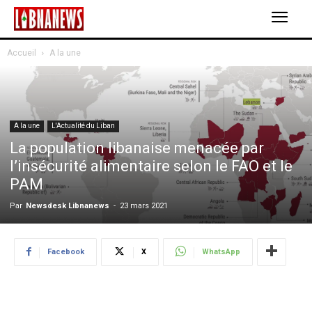
Accueil
A la une
A la une
L'Actualité du Liban
La population libanaise menacée par
l’insécurité alimentaire selon le FAO et le
PAM
Par
Newsdesk Libnanews
-
23 mars 2021
Facebook
X
WhatsApp