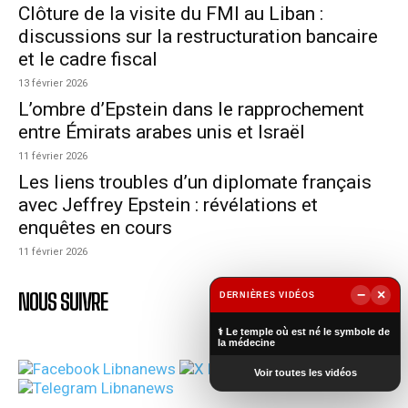
Clôture de la visite du FMI au Liban :
discussions sur la restructuration bancaire
et le cadre fiscal
13 février 2026
L’ombre d’Epstein dans le rapprochement
entre Émirats arabes unis et Israël
11 février 2026
Les liens troubles d’un diplomate français
avec Jeffrey Epstein : révélations et
enquêtes en cours
11 février 2026
−
×
NOUS SUIVRE
DERNIÈRES VIDÉOS
▶
⚕️ Le temple où est né le symbole de
la médecine
Voir toutes les vidéos