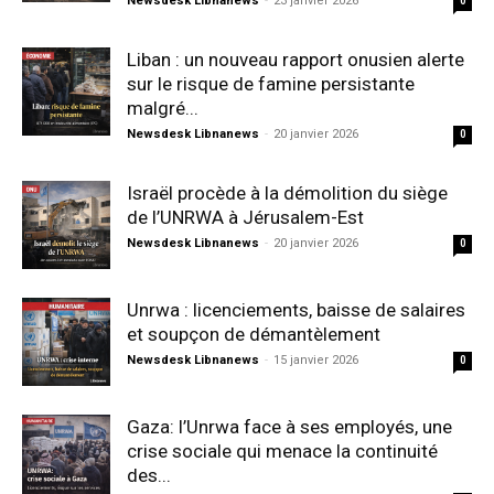
Newsdesk Libnanews
-
23 janvier 2026
0
Liban : un nouveau rapport onusien alerte
sur le risque de famine persistante
malgré...
Newsdesk Libnanews
-
20 janvier 2026
0
Israël procède à la démolition du siège
de l’UNRWA à Jérusalem-Est
Newsdesk Libnanews
-
20 janvier 2026
0
Unrwa : licenciements, baisse de salaires
et soupçon de démantèlement
Newsdesk Libnanews
-
15 janvier 2026
0
Gaza: l’Unrwa face à ses employés, une
crise sociale qui menace la continuité
des...