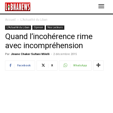
Accueil
L'Actualité du Liban
L'Actualité du Liban
Opinion
Nos Lecteurs
Quand l’incohérence rime
avec incompréhension
Par
Jinane Chaker Sultani Milelli
-
2 décembre 2015
Facebook
X
WhatsApp