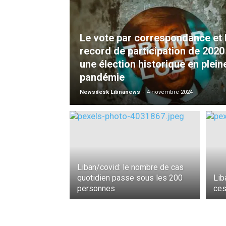
Le vote par correspondance et 
record de participation de 2020 
une élection historique en plein
pandémie
Newsdesk Libnanews
-
4 novembre 2024
Liban/covid: le nombre de cas
quotidien passe sous les 200
Lib
personnes
ces