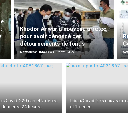
le
:
Khodor Anwar à nouveau arrêtée
e
pour avoir dénoncé des
R
détournements de fonds
Co
Newsdesk Libnanews
-
2 avril 2024
Ne
an/Covid: 220 cas et 2 décès
Liban/Covid: 275 nouveaux c
 dernières 24 heures
et 1 décès