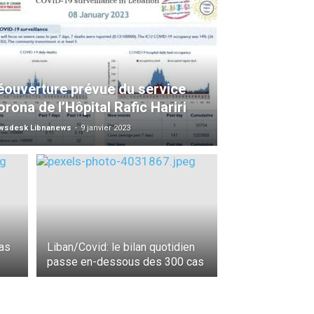
éouverture prévue du service
rona de l’Hôpital Rafic Hariri
wsdesk Libnanews
-
9 janvier 2023
as
Liban/Covid: le bilan quotidien
passe en-dessous des 300 cas