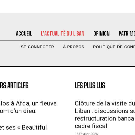
ACCUEIL
L’ACTUALITÉ DU LIBAN
OPINION
PATRIMO
SE CONNECTER
À PROPOS
POLITIQUE DE CONF
RS ARTICLES
LES PLUS LUS
los à Afqa, un fleuve
Clôture de la visite d
nom d’un dieu.
Liban : discussions su
restructuration bancai
cadre fiscal
et ses « Beautiful
13 février 2026