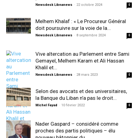
Newsdesk Libnanews
-
22 octobre 2024
0
Melhem Khalaf : « Le Procureur Général
doit poursuivre sur la voie de la...
Newsdesk Libnanews
-
8 septembre 2024
0
Vive altercation au Parlement entre Sami
Gemayel, Melhem Karam et Ali Hassan
Khalil et...
Newsdesk Libnanews
-
28 mars 2023
0
Selon des avocats et des universitaires,
la Banque du Liban n’a pas le droit...
Michel Fayad
-
10 février 2022
0
Nader Gaspard – considéré comme
proches des partis politiques – élu
nouveau bâtonnier du...