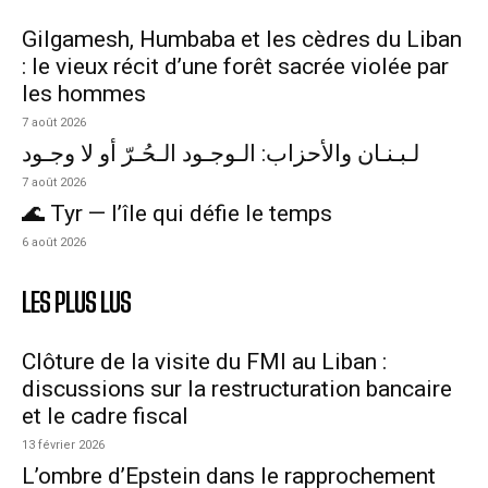
Gilgamesh, Humbaba et les cèdres du Liban
: le vieux récit d’une forêt sacrée violée par
les hommes
7 août 2026
لـبـنـان والأحزاب: الـوجـود الـحُـرّ أو لا وجـود
7 août 2026
🌊 Tyr — l’île qui défie le temps
6 août 2026
LES PLUS LUS
Clôture de la visite du FMI au Liban :
discussions sur la restructuration bancaire
et le cadre fiscal
13 février 2026
L’ombre d’Epstein dans le rapprochement