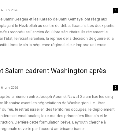
16 juin 2026
0
de Samir Geagea et les Kataëb de Sami Gemayel ont réagi aux
plaçant le Hezbollah au centre du débat libanais. Les deux partis
-feu reconduise l’ancien équilibre sécuritaire. Ils réclament le
État, le retrait israélien, la reprise de la décision de guerre et la
nstitutions. Mais la séquence régionale leur impose un terrain
 et Salam cadrent Washington après
16 juin 2026
0
près la réunion entre Joseph Aoun et Nawaf Salam fixe les cinq
on libanaise avant les négociations de Washington. Le Liban
f du feu, le retrait israélien des territoires occupés, le déploiement
ntières internationales, le retour des prisonniers libanais et le
ruction. Derrière cette formulation brève, Beyrouth cherche à
égionale ouverte par l’accord américano-iranien.