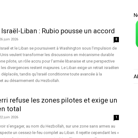
N
Israël-Liban : Rubio pousse un accord
26 juin 2026
0
Israël et le Liban se poursuivent à Washington sous l’impulsion de
-Unis veulent transformer les discussions en mécanisme durable
ne pilote, un rôle accru pour l’armée libanaise et une perspective
les divergences restent majeures. Le Liban exige un retrait israélien
s déplacés, tandis qu’Israël conditionne toute avancée à la
A
d et au désarmement du Hezbollah.
rri refuse les zones pilotes et exige un
en total
22 juin 2026
1
uvoir s’engager, au nom du Hezbollah, sur une zone sans armes au
respecte un cessez-le-feu complet au Liban. Il rejette cependant les «