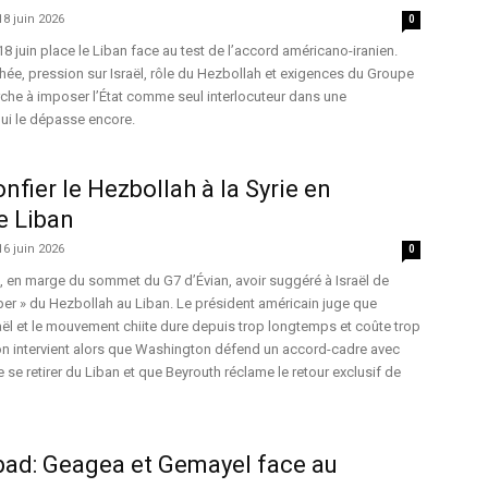
18 juin 2026
0
8 juin place le Liban face au test de l’accord américano-iranien.
chée, pression sur Israël, rôle du Hezbollah et exigences du Groupe
che à imposer l’État comme seul interlocuteur dans une
ui le dépasse encore.
nfier le Hezbollah à la Syrie en
e Liban
16 juin 2026
0
, en marge du sommet du G7 d’Évian, avoir suggéré à Israël de
cuper » du Hezbollah au Liban. Le président américain juge que
raël et le mouvement chiite dure depuis trop longtemps et coûte trop
ion intervient alors que Washington défend un accord-cadre avec
de se retirer du Liban et que Beyrouth réclame le retour exclusif de
bad: Geagea et Gemayel face au