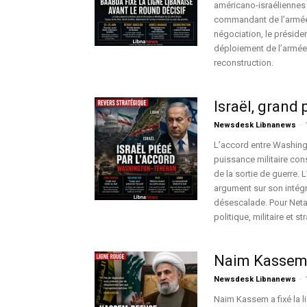
américano-israéliennes 
commandant de l’armée 
négociation, le président 
déploiement de l’armée 
reconstruction.
Israël, grand
Newsdesk Libnanews
-
L’accord entre Washingto
puissance militaire con
de la sortie de guerre. 
argument sur son intégr
désescalade. Pour Neta
politique, militaire et st
Naim Kassem f
Newsdesk Libnanews
-
Naim Kassem a fixé la l