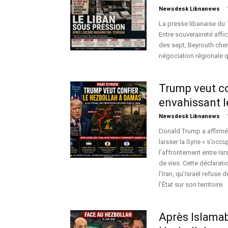
Newsdesk Libnanews
-
La presse libanaise du 1
Entre souveraineté affi
des sept, Beyrouth cher
négociation régionale q
Trump veut co
envahissant l
Newsdesk Libnanews
-
Donald Trump a affirmé
laisser la Syrie « s’oc
l’affrontement entre Is
de vies. Cette déclarat
l’Iran, qu’Israël refuse 
l’État sur son territoire.
Après Islama