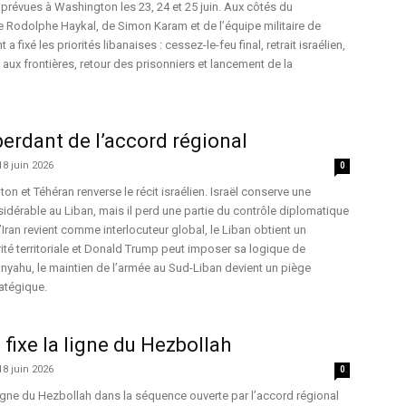
prévues à Washington les 23, 24 et 25 juin. Aux côtés du
Rodolphe Haykal, de Simon Karam et de l’équipe militaire de
a fixé les priorités libanaises : cessez-le-feu final, retrait israélien,
aux frontières, retour des prisonniers et lancement de la
 perdant de l’accord régional
18 juin 2026
0
n et Téhéran renverse le récit israélien. Israël conserve une
sidérable au Liban, mais il perd une partie du contrôle diplomatique
L’Iran revient comme interlocuteur global, le Liban obtient un
ité territoriale et Donald Trump peut imposer sa logique de
nyahu, le maintien de l’armée au Sud-Liban devient un piège
ratégique.
ixe la ligne du Hezbollah
18 juin 2026
0
igne du Hezbollah dans la séquence ouverte par l’accord régional