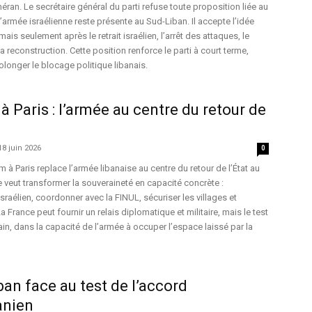
ran. Le secrétaire général du parti refuse toute proposition liée au
armée israélienne reste présente au Sud-Liban. Il accepte l’idée
ais seulement après le retrait israélien, l’arrêt des attaques, le
a reconstruction. Cette position renforce le parti à court terme,
olonger le blocage politique libanais.
 Paris : l’armée au centre du retour de
18 juin 2026
0
 à Paris replace l’armée libanaise au centre du retour de l’État au
e veut transformer la souveraineté en capacité concrète :
sraélien, coordonner avec la FINUL, sécuriser les villages et
a France peut fournir un relais diplomatique et militaire, mais le test
rrain, dans la capacité de l’armée à occuper l’espace laissé par la
iban face au test de l’accord
anien