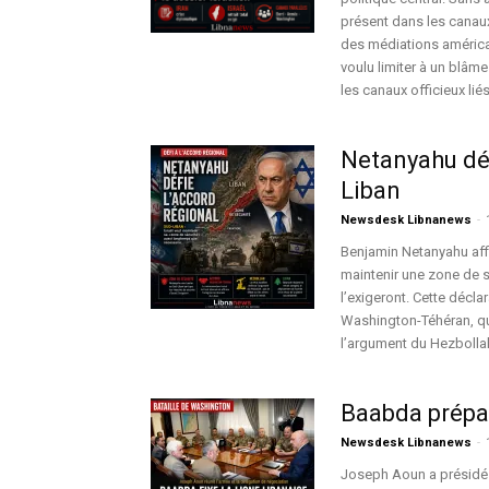
présent dans les canaux 
des médiations américai
voulu limiter à un blâm
les canaux officieux lié
Netanyahu déf
Liban
Newsdesk Libnanews
-
Benjamin Netanyahu affir
maintenir une zone de s
l’exigeront. Cette décla
Washington-Téhéran, qui a
l’argument du Hezbollah,
Baabda prépar
Newsdesk Libnanews
-
Joseph Aoun a présidé 