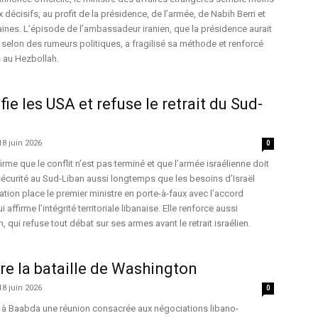
décisifs, au profit de la présidence, de l’armée, de Nabih Berri et
nes. L’épisode de l’ambassadeur iranien, que la présidence aurait
e selon des rumeurs politiques, a fragilisé sa méthode et renforcé
s au Hezbollah.
ie les USA et refuse le retrait du Sud-
18 juin 2026
0
me que le conflit n’est pas terminé et que l’armée israélienne doit
écurité au Sud-Liban aussi longtemps que les besoins d’Israël
ration place le premier ministre en porte-à-faux avec l’accord
ffirme l’intégrité territoriale libanaise. Elle renforce aussi
 qui refuse tout débat sur ses armes avant le retrait israélien.
e la bataille de Washington
18 juin 2026
0
à Baabda une réunion consacrée aux négociations libano-