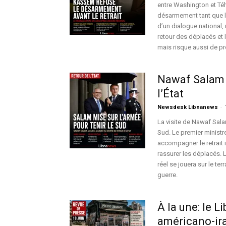
entre Washington et Téhé
désarmement tant que l’
d’un dialogue national, m
retour des déplacés et l
mais risque aussi de pr
Nawaf Salam à
l’État
Newsdesk Libnanews
-
La visite de Nawaf Salam
Sud. Le premier ministr
accompagner le retrait i
rassurer les déplacés. L
réel se jouera sur le te
guerre.
À la une: le L
américano-ir