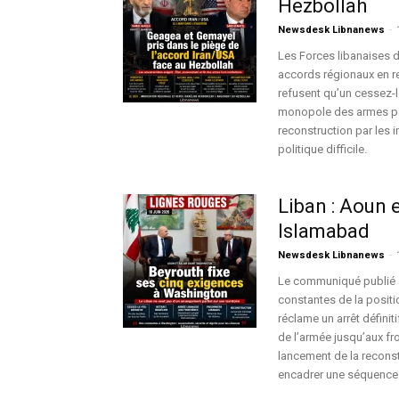
Hezbollah
Newsdesk Libnanews
-
Les Forces libanaises 
accords régionaux en re
refusent qu’un cessez-le
monopole des armes par l’
reconstruction par les i
politique difficile.
Liban : Aoun
Islamabad
Newsdesk Libnanews
-
Le communiqué publié a
constantes de la positi
réclame un arrêt définiti
de l’armée jusqu’aux fro
lancement de la reconst
encadrer une séquence r