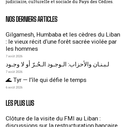
judiciaire, culturelle et sociale du Pays des Cèdres.
NOS DERNIERS ARTICLES
Gilgamesh, Humbaba et les cèdres du Liban
: le vieux récit d’une forêt sacrée violée par
les hommes
7 août 2026
لـبـنـان والأحزاب: الـوجـود الـحُـرّ أو لا وجـود
7 août 2026
🌊 Tyr — l’île qui défie le temps
6 août 2026
LES PLUS LUS
Clôture de la visite du FMI au Liban :
discussions sur la restructuration bancaire