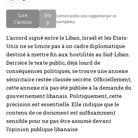
R
C
g
a
l
p
a
r
u
h
l
b
e
a
l
t
Lire
Sto
Lecture audio non supportee par ce
s
i
a
e
m
g
i
u
l'article
p
navigateur.
s
n
i
a
n
e
g
e
o
L’accord signé entre le Liban, Israël et les États-
s
n
o
n
a
i
Unis ne se limite pas à un cadre diplomatique
d
l
i
s
destiné à mettre fin aux hostilités au Sud-Liban.
s
Derrière le texte public, déjà lourd de
conséquences politiques, se trouve une annexe
sécuritaire restée classée secrète. Officiellement,
cette annexe n’a pas été publiée à la demande du
gouvernement libanais. Politiquement, cette
précision est essentielle. Elle indique que le
contenu de ce document est suffisamment
sensible pour ne pas être assumé devant
l’opinion publique libanaise.