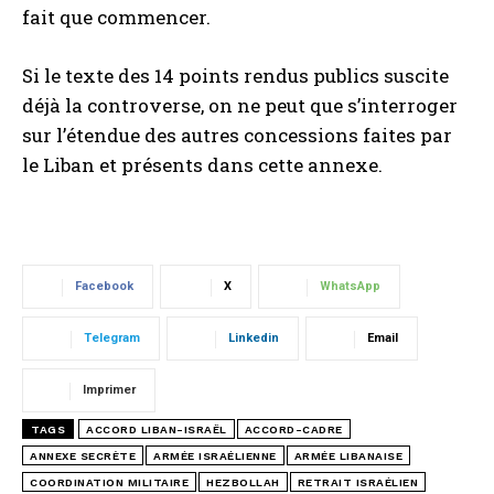
fait que commencer.
Si le texte des 14 points rendus publics suscite
déjà la controverse, on ne peut que s’interroger
sur l’étendue des autres concessions faites par
le Liban et présents dans cette annexe.
Facebook
X
WhatsApp
Telegram
Linkedin
Email
Imprimer
TAGS
ACCORD LIBAN-ISRAËL
ACCORD-CADRE
ANNEXE SECRÈTE
ARMÉE ISRAÉLIENNE
ARMÉE LIBANAISE
COORDINATION MILITAIRE
HEZBOLLAH
RETRAIT ISRAÉLIEN