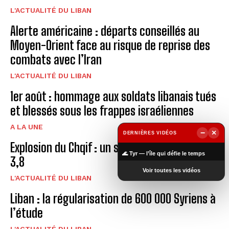
L'ACTUALITÉ DU LIBAN
Alerte américaine : départs conseillés au
Moyen-Orient face au risque de reprise des
combats avec l’Iran
L'ACTUALITÉ DU LIBAN
1er août : hommage aux soldats libanais tués
et blessés sous les frappes israéliennes
A LA UNE
−
×
DERNIÈRES VIDÉOS
Explosion du Chqif : un signal de magnitude
▶
🌊 Tyr — l’île qui défie le temps
3,8
Voir toutes les vidéos
L'ACTUALITÉ DU LIBAN
Liban : la régularisation de 600 000 Syriens à
l’étude
L'ACTUALITÉ DU LIBAN