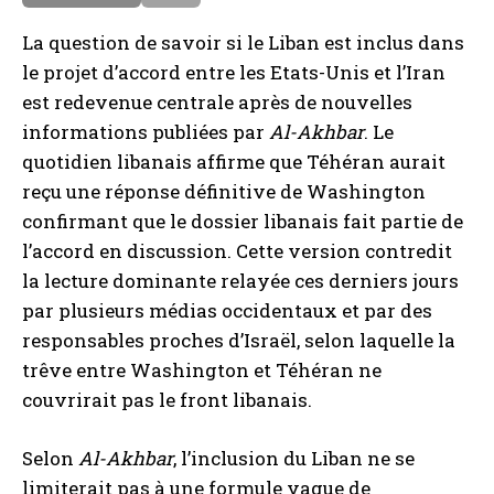
a
e
La question de savoir si le Liban est inclus dans
i
le projet d’accord entre les Etats-Unis et l’Iran
s
est redevenue centrale après de nouvelles
informations publiées par
Al-Akhbar
. Le
quotidien libanais affirme que Téhéran aurait
reçu une réponse définitive de Washington
confirmant que le dossier libanais fait partie de
l’accord en discussion. Cette version contredit
la lecture dominante relayée ces derniers jours
par plusieurs médias occidentaux et par des
responsables proches d’Israël, selon laquelle la
trêve entre Washington et Téhéran ne
couvrirait pas le front libanais.
Selon
Al-Akhbar
, l’inclusion du Liban ne se
limiterait pas à une formule vague de