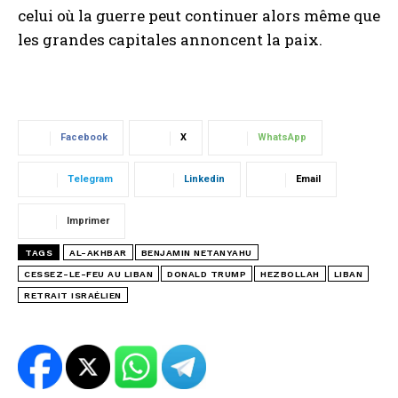
celui où la guerre peut continuer alors même que
les grandes capitales annoncent la paix.
Facebook
X
WhatsApp
Telegram
Linkedin
Email
Imprimer
TAGS
AL-AKHBAR
BENJAMIN NETANYAHU
CESSEZ-LE-FEU AU LIBAN
DONALD TRUMP
HEZBOLLAH
LIBAN
RETRAIT ISRAÉLIEN