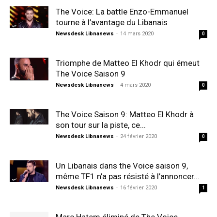
The Voice: La battle Enzo-Emmanuel
tourne à l’avantage du Libanais
Newsdesk Libnanews
-
14 mars 2020
0
Triomphe de Matteo El Khodr qui émeut
The Voice Saison 9
Newsdesk Libnanews
-
4 mars 2020
0
The Voice Saison 9: Matteo El Khodr à
son tour sur la piste, ce...
Newsdesk Libnanews
-
24 février 2020
0
Un Libanais dans the Voice saison 9,
même TF1 n’a pas résisté à l’annoncer...
Newsdesk Libnanews
-
16 février 2020
1