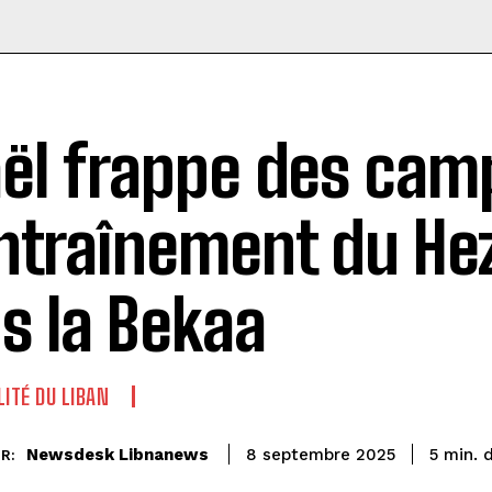
aël frappe des cam
ntraînement du He
s la Bekaa
LITÉ DU LIBAN
d
Newsdesk Libnanews
5
min.
8 septembre 2025
R: