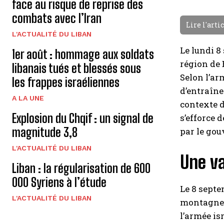
face au risque de reprise des
combats avec l’Iran
Lire l'arti
L'ACTUALITÉ DU LIBAN
Le lundi 8
1er août : hommage aux soldats
région de 
libanais tués et blessés sous
Selon l’ar
les frappes israéliennes
d’entraîne
A LA UNE
contexte d
Explosion du Chqif : un signal de
s’efforce
magnitude 3,8
par le go
L'ACTUALITÉ DU LIBAN
Une va
Liban : la régularisation de 600
000 Syriens à l’étude
Le 8 septe
L'ACTUALITÉ DU LIBAN
montagneu
l’armée is