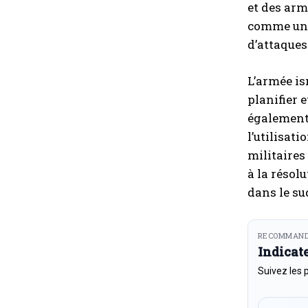
et des arm
comme une 
d’attaques
L’armée is
planifier e
également 
l’utilisat
militaires
à la résol
dans le su
RECOMMAND
Indicat
Suivez les 