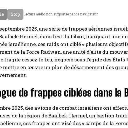
cle
Stop
Lecture audio non supportee par ce navigateur.
 septembre 2025, une série de frappes aériennes isra
Baalbek-Hermel, dans l’est du Liban, marquant une no
mée israélienne, ces raids ont ciblé « plusieurs objec
ment de la Force Radwan, une unité d’élite du mouve
e fragile cessez-le-feu, négocié sous l’égide des États
 de mettre en œuvre un plan de désarmement des grou
uvernement.
gue de frappes ciblées dans la 
mbre 2025, des avions de combat israéliens ont effectu
ses de la région de Baalbek-Hermel, un bastion trad
raélienne, ces frappes ont visé des « camps de la F