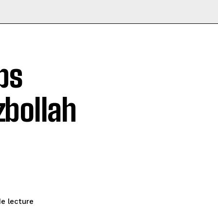
ps
zbollah
e lecture