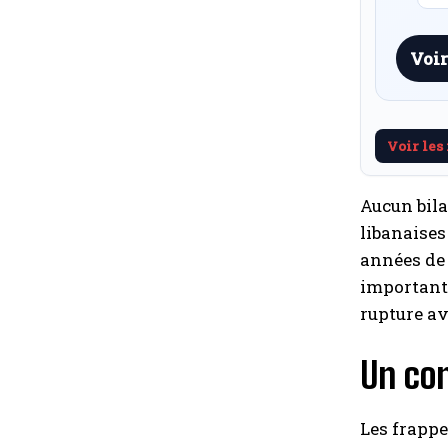
Voir
Voir les
Aucun bila
libanaises
années de 
importante
rupture av
Un con
Les frappe