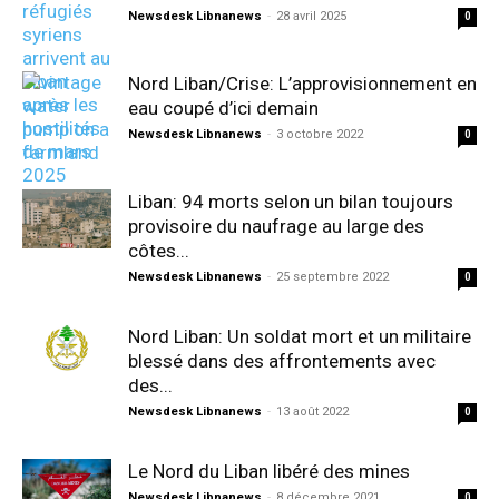
Newsdesk Libnanews
-
28 avril 2025
0
Nord Liban/Crise: L’approvisionnement en
eau coupé d’ici demain
Newsdesk Libnanews
-
3 octobre 2022
0
Liban: 94 morts selon un bilan toujours
provisoire du naufrage au large des
côtes...
Newsdesk Libnanews
-
25 septembre 2022
0
Nord Liban: Un soldat mort et un militaire
blessé dans des affrontements avec
des...
Newsdesk Libnanews
-
13 août 2022
0
Le Nord du Liban libéré des mines
Newsdesk Libnanews
-
8 décembre 2021
0