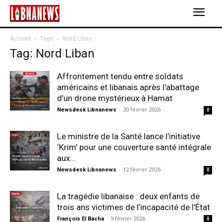
Accueil
Tags
Nord Liban
Tag: Nord Liban
Affrontement tendu entre soldats
américains et libanais après l’abattage
d’un drone mystérieux à Hamat
Newsdesk Libnanews
-
20 février 2026
0
Le ministre de la Santé lance l’initiative
‘Krim’ pour une couverture santé intégrale
aux...
Newsdesk Libnanews
-
12 février 2026
0
La tragédie libanaise : deux enfants de
trois ans victimes de l’incapacité de l’État
François El Bacha
-
9 février 2026
0