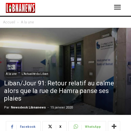
Accueil
A la une
A la une
L'Actualité du Liban
Liban/Jour 91: Retour relatif au calme
alors que la rue de Hamra panse ses
plaies
Par
Newsdesk Libnanews
-
15 janvier 2020
Facebook
X
WhatsApp