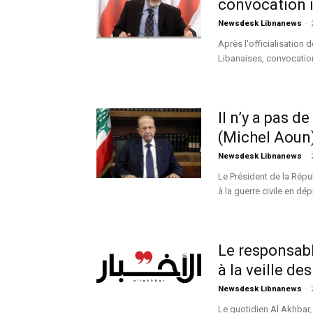
convocation i
Newsdesk Libnanews
-
Après l'officialisation 
Libanaises, convocation
Il n’y a pas d
(Michel Aoun
Newsdesk Libnanews
-
Le Président de la Répub
à la guerre civile en dépi
Le responsabl
à la veille des
Newsdesk Libnanews
-
Le quotidien Al Akhbar,