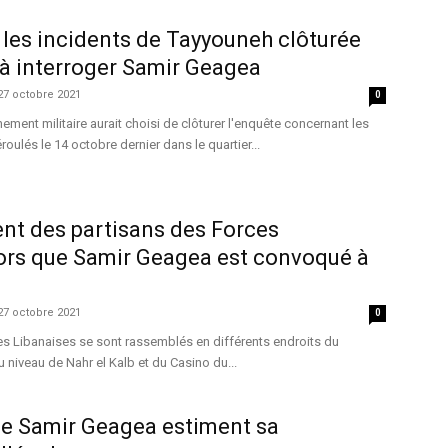
 les incidents de Tayyouneh clôturée
 à interroger Samir Geagea
27 octobre 2021
0
ement militaire aurait choisi de clôturer l'enquête concernant les
roulés le 14 octobre dernier dans le quartier...
t des partisans des Forces
lors que Samir Geagea est convoqué à
27 octobre 2021
0
es Libanaises se sont rassemblés en différents endroits du
niveau de Nahr el Kalb et du Casino du...
de Samir Geagea estiment sa