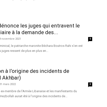
dénonce les juges qui entravent le
iaire à la demande des...
8 novembre 2021
0
nical, le patriarche maronite Béchara Boutros Rahi s'en est
s juges ressent de plus en plus en...
n à l’origine des incidents de
l Akhbar)
31 mars 2022
0
n ex-membre de l'Armée Libanaise et les manifestants du
zbollah aurait été à l'origine des incidents de...