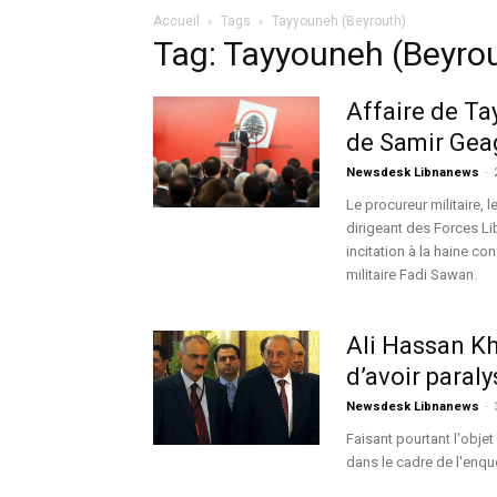
Accueil
Tags
Tayyouneh (Beyrouth)
Tag: Tayyouneh (Beyro
Affaire de Ta
de Samir Gea
Newsdesk Libnanews
-
Le procureur militaire, l
dirigeant des Forces Li
incitation à la haine co
militaire Fadi Sawan.
Ali Hassan Kh
d’avoir paral
Newsdesk Libnanews
-
Faisant pourtant l'obje
dans le cadre de l'enquê