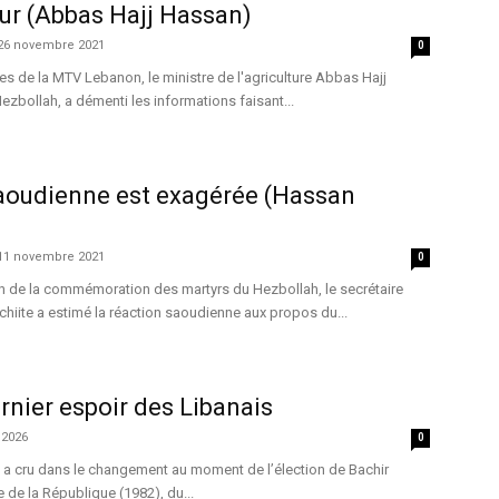
jour (Abbas Hajj Hassan)
26 novembre 2021
0
es de la MTV Lebanon, le ministre de l'agriculture Abbas Hajj
zbollah, a démenti les informations faisant...
saoudienne est exagérée (Hassan
11 novembre 2021
0
on de la commémoration des martyrs du Hezbollah, le secrétaire
iite a estimé la réaction saoudienne aux propos du...
ernier espoir des Libanais
 2026
0
s a cru dans le changement au moment de l’élection de Bachir
 de la République (1982), du...