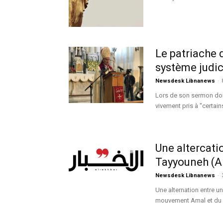
Le patriache 
système judic
Newsdesk Libnanews
-
Lors de son sermon domi
vivement pris à "certain
Une altercatio
Tayyouneh (A
Newsdesk Libnanews
-
Une alternation entre u
mouvement Amal et du He