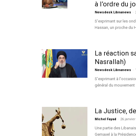
à l’ordre du 
Newsdesk Libnanews
-
S'exprimant sur les ond
Hassan, un proche du He
La réaction 
Nasrallah)
Newsdesk Libnanews
-
S'exprimant à l'occasi
général du mouvement ch
La Justice, d
Michel Fayad
-
26 janvier
Une partie des Libanai
Gemayel à la Présidence