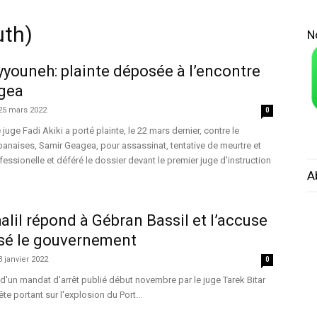
uth)
N
yyouneh: plainte déposée à l’encontre
gea
25 mars 2022
0
e juge Fadi Akiki a porté plainte, le 22 mars dernier, contre le
banaises, Samir Geagea, pour assassinat, tentative de meurtre et
nfessionelle et déféré le dossier devant le premier juge d'instruction
A
alil répond à Gébran Bassil et l’accuse
ysé le gouvernement
3 janvier 2022
0
t d'un mandat d'arrêt publié début novembre par le juge Tarek Bitar
te portant sur l'explosion du Port...