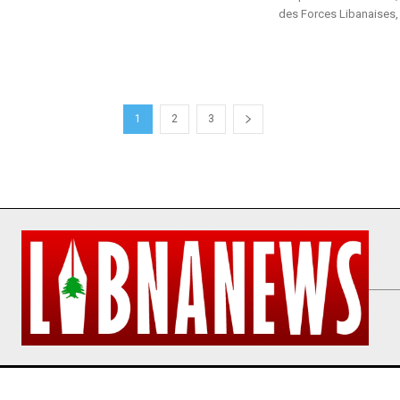
des Forces Libanaises, 
1
2
3