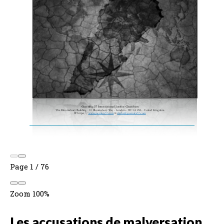
Page
1
/
76
Zoom
100%
Les accusations de malversation