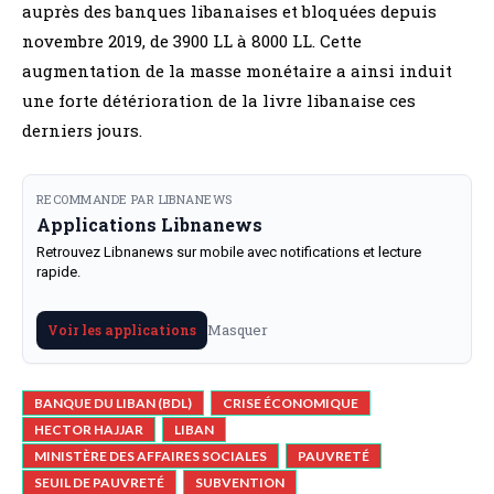
auprès des banques libanaises et bloquées depuis
novembre 2019, de 3900 LL à 8000 LL. Cette
augmentation de la masse monétaire a ainsi induit
une forte détérioration de la livre libanaise ces
derniers jours.
RECOMMANDE PAR LIBNANEWS
Applications Libnanews
Retrouvez Libnanews sur mobile avec notifications et lecture
rapide.
Masquer
Voir les applications
BANQUE DU LIBAN (BDL)
CRISE ÉCONOMIQUE
HECTOR HAJJAR
LIBAN
MINISTÈRE DES AFFAIRES SOCIALES
PAUVRETÉ
SEUIL DE PAUVRETÉ
SUBVENTION