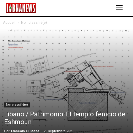
Accueil
Non classifié(e)
Non classifié(e)
Líbano / Patrimonio: El templo fenicio de
Eshmoun
Par
François El Bacha
-
20 septembre 2021