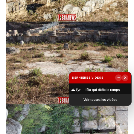
−
×
DERNIÈRES VIDÉOS
▶
🌊 Tyr — l’île qui défie le temps
Voir toutes les vidéos