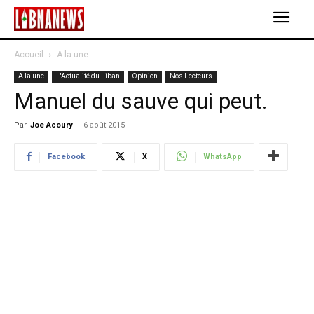
Accueil
A la une
A la une
L'Actualité du Liban
Opinion
Nos Lecteurs
Manuel du sauve qui peut.
Par
Joe Acoury
-
6 août 2015
Facebook
X
WhatsApp