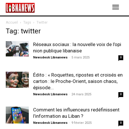
Accueil
Tags
Twitter
Tag: twitter
Réseaux sociaux : la nouvelle voix de l’opi
nion publique libanaise
Newsdesk Libnanews
-
5 mars 2025
0
Édito : « Roquettes, ripostes et croisés en
carton : le Proche-Orient, saison chaos,
épisode...
Newsdesk Libnanews
-
24 mars 2025
0
Comment les influenceurs redéfinissent
l’information au Liban ?
Newsdesk Libnanews
-
9 février 2025
0