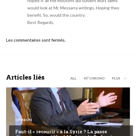
hoped IF all the moutons qui suivent leurs zaïms
would look at Mr. Messarra writings. Hoping they
benefit. So, would the country.
Best Regards,
Les commentaires sont fermés.
Articles liés
ALL
45’’ CHRONO
PLUS
OPINION
Faut-il « recourir » à la Syrie ? La passe