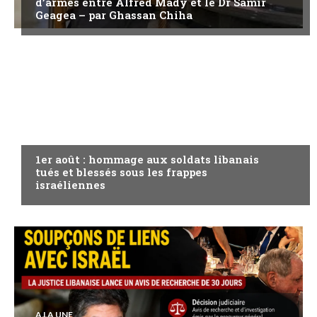
d’armes entre Alfred Mady et le Dr Samir
Geagea – par Ghassan Chiha
A LA UNE
1er août : hommage aux soldats libanais
tués et blessés sous les frappes
israéliennes
A LA UNE