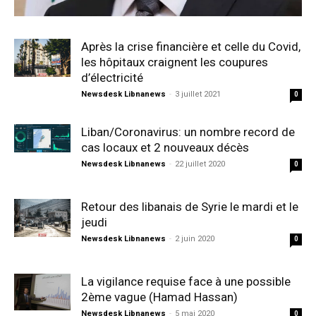
Après la crise financière et celle du Covid,
les hôpitaux craignent les coupures
d’électricité
Newsdesk Libnanews
-
3 juillet 2021
0
Liban/Coronavirus: un nombre record de
cas locaux et 2 nouveaux décès
Newsdesk Libnanews
-
22 juillet 2020
0
Retour des libanais de Syrie le mardi et le
jeudi
Newsdesk Libnanews
-
2 juin 2020
0
La vigilance requise face à une possible
2ème vague (Hamad Hassan)
Newsdesk Libnanews
-
5 mai 2020
0