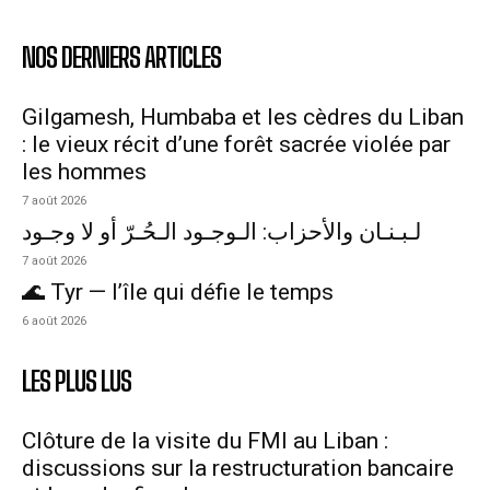
NOS DERNIERS ARTICLES
Gilgamesh, Humbaba et les cèdres du Liban
: le vieux récit d’une forêt sacrée violée par
les hommes
7 août 2026
لـبـنـان والأحزاب: الـوجـود الـحُـرّ أو لا وجـود
7 août 2026
🌊 Tyr — l’île qui défie le temps
6 août 2026
LES PLUS LUS
Clôture de la visite du FMI au Liban :
discussions sur la restructuration bancaire