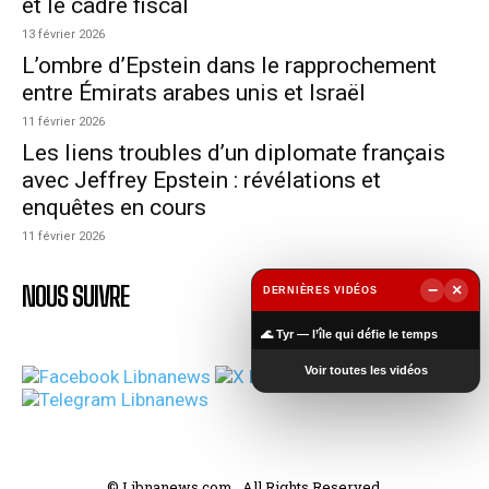
et le cadre fiscal
13 février 2026
L’ombre d’Epstein dans le rapprochement
entre Émirats arabes unis et Israël
11 février 2026
Les liens troubles d’un diplomate français
avec Jeffrey Epstein : révélations et
enquêtes en cours
11 février 2026
NOUS SUIVRE
−
×
DERNIÈRES VIDÉOS
▶
🌊 Tyr — l’île qui défie le temps
Voir toutes les vidéos
© Libnanews.com . All Rights Reserved.