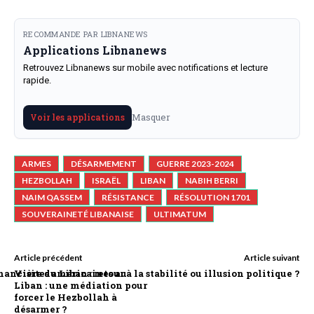
RECOMMANDE PAR LIBNANEWS
Applications Libnanews
Retrouvez Libnanews sur mobile avec notifications et lecture
rapide.
Masquer
Voir les applications
ARMES
DÉSARMEMENT
GUERRE 2023-2024
HEZBOLLAH
ISRAËL
LIBAN
NABIH BERRI
NAIM QASSEM
RÉSISTANCE
RÉSOLUTION 1701
SOUVERAINETÉ LIBANAISE
ULTIMATUM
Article précédent
Article suivant
ncière du Liban : retour à la stabilité ou illusion politique ?
Visites américaines au
Liban : une médiation pour
forcer le Hezbollah à
désarmer ?