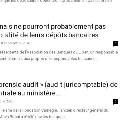
é que les déposants n'obtiendront probablement pas la totalité
banais ne pourront probablement pas
totalité de leurs dépôts bancaires
18 septembre 2020
0
eprésentants de l'Association des Banques du Liban, un responsable
 contrairement aux propos des responsables bancaires...
orensic audit » (audit juricomptable) de
trale au ministère...
bre 2020
0
le site de la Fondation Carnegie, l’ancien directeur général du
lain Bifani a révélé que les banques...