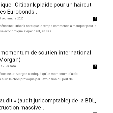
que : Citibank plaide pour un haircut
les Eurobonds...
4 septembre 2020
0
méricaine Citibank note que le temps commence à manquer pour le
rise économique. Cependant, en cas...
n momentum de soutien international
 Morgan)
17 août 2020
0
éricaine JP Morgan a indiqué qu'un momentum d'aide
a suivi le choc provoqué par l'explosion du port de...
audit » (audit juricomptable) de la BDL,
truction massive...