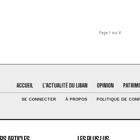
Page 1 sur 4
ACCUEIL
L’ACTUALITÉ DU LIBAN
OPINION
PATRIMO
SE CONNECTER
À PROPOS
POLITIQUE DE CONF
RS ARTICLES
LES PLUS LUS