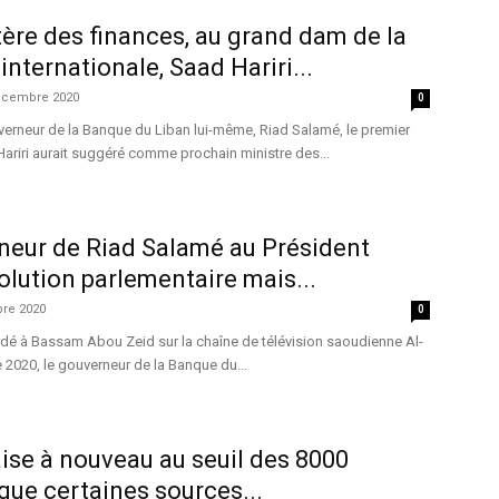
tère des finances, au grand dam de la
ternationale, Saad Hariri...
écembre 2020
0
verneur de la Banque du Liban lui-même, Riad Salamé, le premier
ariri aurait suggéré comme prochain ministre des...
neur de Riad Salamé au Président
solution parlementaire mais...
re 2020
0
rdé à Bassam Abou Zeid sur la chaîne de télévision saoudienne Al-
2020, le gouverneur de la Banque du...
naise à nouveau au seuil des 8000
que certaines sources...