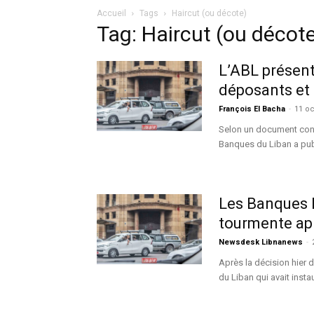
Accueil
Tags
Haircut (ou décote)
Tag: Haircut (ou décot
L’ABL présen
déposants et 
François El Bacha
-
11 oc
Selon un document confi
Banques du Liban a pub
Les Banques L
tourmente apr
Newsdesk Libnanews
-
Après la décision hier 
du Liban qui avait instau