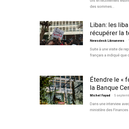
ont effectivement estim
des sommes...
Liban: les li
récupérer la 
Newsdesk Libnanews
-
Suite à une visite de r
français a indiqué que
Étendre le « f
la Banque Cen
Michel Fayad
-
5 septem
Dans une interview avec 
ministère des Finances A