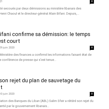
21
0
été secoués par deux démissions au ministère libanais des
Henri Chaoul et le directeur-général Alain Bifani. Depuis,...
Bifani confirme sa démission: le temps
st court
29 juin 2020
0
 Ministère des finances a confirmé les informations faisant état de
e conférence de presse qui s'est tenue...
 son rejet du plan de sauvetage du
t
10 juin 2020
0
iation des Banques du Liban (ABL) Salim Sfeir a réitéré son rejet du
nté par le gouvernement libanais...