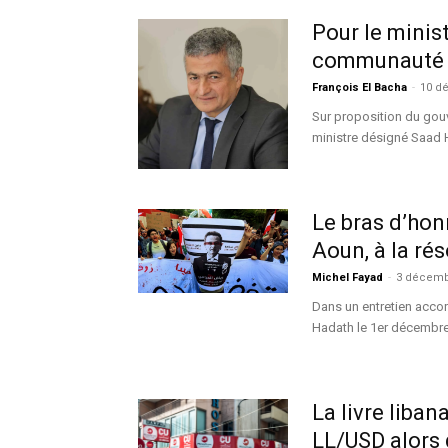
Pour le minis
communauté in
François El Bacha
-
10 d
Sur proposition du gou
ministre désigné Saad H
Le bras d’hon
Aoun, à la ré
Michel Fayad
-
3 décemb
Dans un entretien acco
Hadath le 1er décembre 
La livre liba
LL/USD alors 