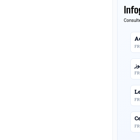
Info
Consulte
Ac
FR
FR
L
FR
Ce
FR 