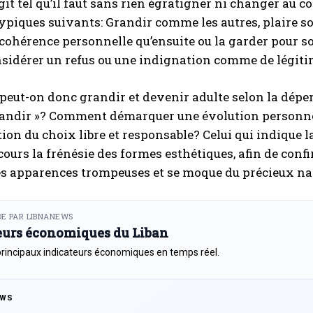
agit tel qu’il faut sans rien égratigner ni changer au 
typiques suivants: Grandir comme les autres, plaire 
 cohérence personnelle qu’ensuite ou la garder pour so
sidérer un refus ou une indignation comme de légiti
ut-on donc grandir et devenir adulte selon la dépen
randir »? Comment démarquer une évolution personnell
ion du choix libre et responsable? Celui qui indique la
cours la frénésie des formes esthétiques, afin de conf
es apparences trompeuses et se moque du précieux nat
E PAR LIBNANEWS
eurs économiques du Liban
principaux indicateurs économiques en temps réel.
EWS