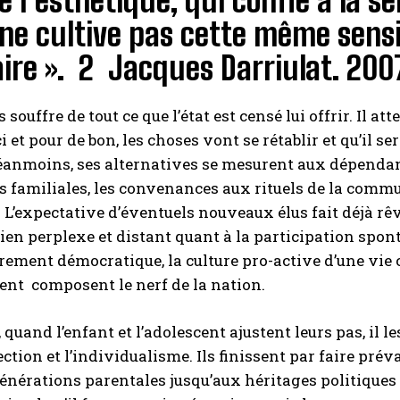
de l’esthétique, qui confie à la sen
ne cultive pas cette même sensib
ire ». 2 Jacques Darriulat. 200
s souffre de tout ce que l’état est censé lui offrir. Il
 ci et pour de bon, les choses vont se rétablir et qu’i
éanmoins, ses alternatives se mesurent aux dépendan
s familiales, les convenances aux rituels de la comm
. L’expectative d’éventuels nouveaux élus fait déjà rê
ien perplexe et distant quant à la participation spon
ement démocratique, la culture pro-active d’une vie c
nt composent le nerf de la nation.
quand l’enfant et l’adolescent ajustent leurs pas, il le
ection et l’individualisme. Ils finissent par faire pré
énérations parentales jusqu’aux héritages politiques s