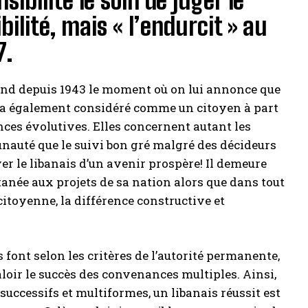
sibilité le soin de juger le
ilité, mais « l’endurcit » au
7.
 attend depuis 1943 le moment où on lui annonce que
l sera également considéré comme un citoyen à part
ces évolutives. Elles concernent autant les
unauté que le suivi bon gré malgré des décideurs
ver le libanais d’un avenir prospère! Il demeure
tanée aux projets de sa nation alors que dans tout
itoyenne, la différence constructive et
s font selon les critères de l’autorité permanente,
valoir le succès des convenances multiples. Ainsi,
uccessifs et multiformes, un libanais réussit est