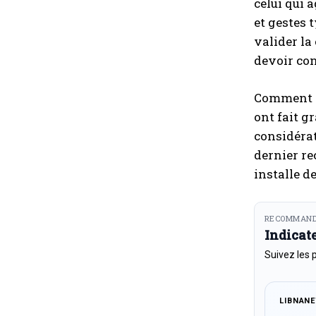
celui qui 
et gestes 
valider la
devoir con
Comment pe
ont fait g
considérat
dernier re
installe d
RECOMMAND
Indicat
Suivez les 
LIBNAN