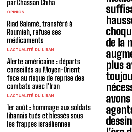
par Ghassan Chiha
suffis
OPINION
hausse
Riad Salamé, transféré à
choque
Roumieh, refuse ses
médicaments
de la 
L'ACTUALITÉ DU LIBAN
augmen
Alerte américaine : départs
plus a
conseillés au Moyen-Orient
toujou
face au risque de reprise des
nécess
combats avec l’Iran
avons 
L'ACTUALITÉ DU LIBAN
1er août : hommage aux soldats
agents
libanais tués et blessés sous
dessin
les frappes israéliennes