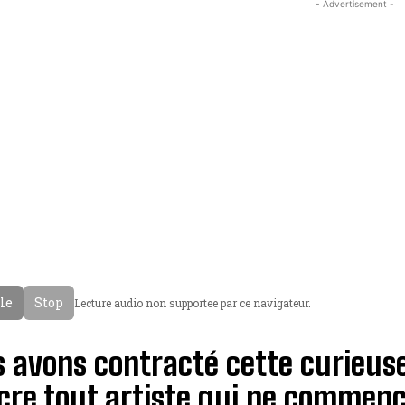
- Advertisement -
cle
Stop
Lecture audio non supportee par ce navigateur.
 avons contracté cette curieuse
re tout artiste qui ne commenc