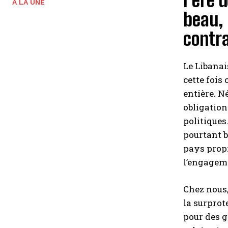
l’ère 
A LA UNE
beau, 
contra
Le Libanai
cette fois
entière. N
obligation
politiques
pourtant b
pays propr
l’engageme
Chez nous, 
la surprot
pour des g