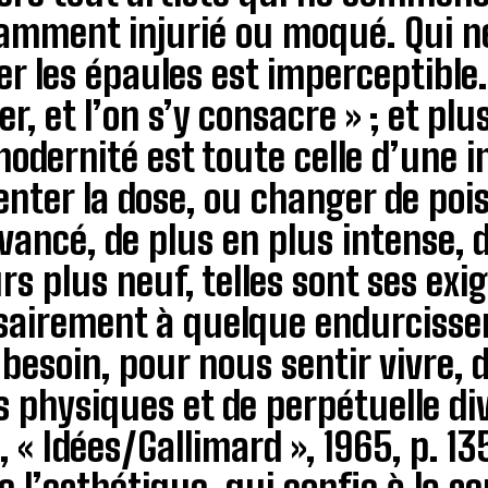
amment injurié ou moqué. Qui n
r les épaules est imperceptible.
r, et l’on s’y consacre » ; et plus
modernité est toute celle d’une i
ter la dose, ou changer de poison
vancé, de plus en plus intense, 
rs plus neuf, telles sont ses ex
airement à quelque endurcissem
besoin, pour nous sentir vivre, 
 physiques et de perpétuelle div
, « Idées/Gallimard », 1965, p. 135