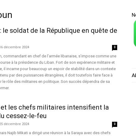
oun
N
 le soldat de la République en quête de
16 décembre 2024
0
n, commandant en chef de l’armée libanaise, s’impose comme une
ourse à la présidence du Liban. Fort de son expérience militaire et
ue, il incarne pour beaucoup un espoir de stabilité dans un contexte
A
tenu par des puissances étrangères, il doit toutefois faire face à
r le rôle des militaires en politique. Son succès dépendra de sa
ormer.
 et les chefs militaires intensifient la
du cessez-le-feu
25 décembre 2024
0
nais Najib Mikati a dirigé une réunion à la Saraya avec des chefs