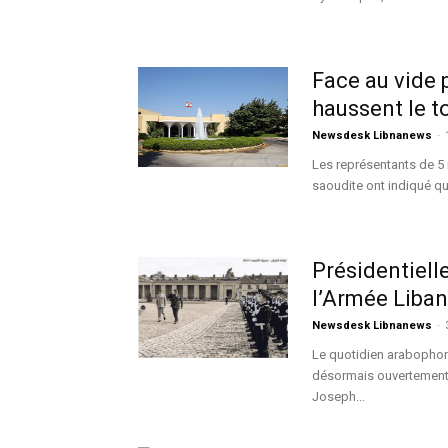
Face au vide 
haussent le t
Newsdesk Libnanews
-
Les représentants de 5 n
saoudite ont indiqué qu
Présidentiel
l’Armée Liba
Newsdesk Libnanews
-
Le quotidien arabophon
désormais ouvertement 
Joseph...