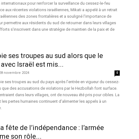
s internationaux pour renforcer la surveillance du cessez-le-feu
e aux récentes violations israéliennes, Mikati a appelé à un retrait
aéliennes des zones frontalières et a souligné l'importance de
our permettre aux résidents du sud de retourner dans leurs villages
fforts s'inscrivent dans une stratégie de maintien de la paix et de
ie ses troupes au sud alors que le
avec Israël est mis...
28 novembre 2024
0
ie ses troupes au sud du pays après l’entrée en vigueur du cessez-
is que des accusations de violations par le Hezbollah font surface.
rentraient dans leurs villages, ont de nouveau été pris pour cibles. La
et les pertes humaines continuent d’alimenter les appels à un
.
 la fête de l’indépendance : l’armée
rme son rôle...