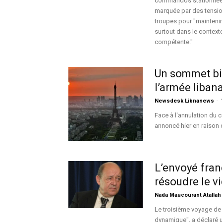
commandos stationnées
marquée par des tension
troupes pour "maintenir 
surtout dans le contexte
compétente."
Un sommet bil
l’armée liban
Newsdesk Libnanews
-
Face à l'annulation du 
annoncé hier en raison d
L’envoyé fran
résoudre le v
Nada Maucourant Atallah
Le troisième voyage de
dynamique", a déclaré u