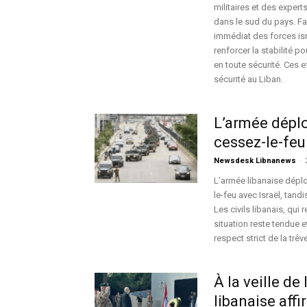
militaires et des expert
dans le sud du pays. Fac
immédiat des forces isr
renforcer la stabilité p
en toute sécurité. Ces e
sécurité au Liban.
L’armée déplo
cessez-le-feu 
Newsdesk Libnanews
-
L’armée libanaise déplo
le-feu avec Israël, tand
Les civils libanais, qui 
situation reste tendue 
respect strict de la trêve
À la veille de
libanaise affi