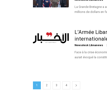
La Grande Bretagne a a
millions de dollars en f
L’Armée Liba
international
Newsdesk Libnanews
-
Face à la crise écono
aurait évoqué la constit
1
2
3
4