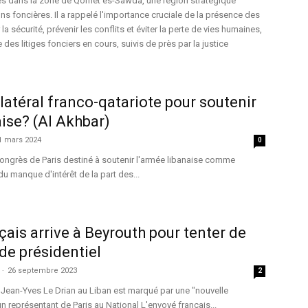
 dans la zone de Qornet es-Sawda, une région stratégique
s foncières. Il a rappelé l'importance cruciale de la présence des
la sécurité, prévenir les conflits et éviter la perte de vies humaines,
 des litiges fonciers en cours, suivis de près par la justice
atéral franco-qatariote pour soutenir
aise? (Al Akhbar)
1 mars 2024
0
congrès de Paris destiné à soutenir l'armée libanaise comme
u manque d'intérêt de la part des...
çais arrive à Beyrouth pour tenter de
ide présidentiel
-
26 septembre 2023
2
 Jean-Yves Le Drian au Liban est marqué par une "nouvelle
n représentant de Paris au National L'envoyé français...