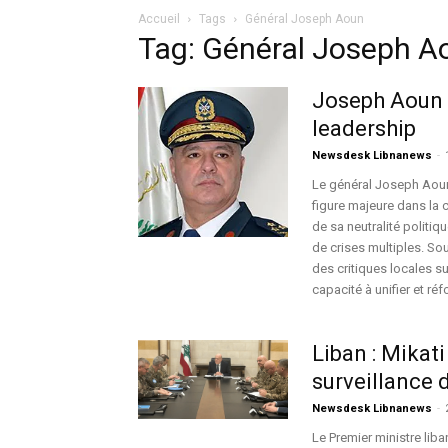
Accueil
Tags
Général Joseph Aoun
Tag: Général Joseph A
Joseph Aoun :
leadership
Newsdesk Libnanews
-
Le général Joseph Aou
figure majeure dans la c
de sa neutralité politiq
de crises multiples. Sou
des critiques locales su
capacité à unifier et réf
Liban : Mikati
surveillance 
Newsdesk Libnanews
-
Le Premier ministre liba