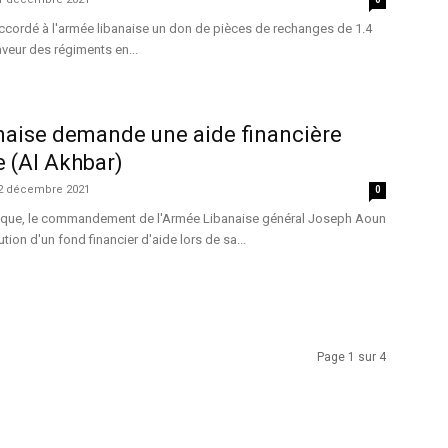
ccordé à l'armée libanaise un don de pièces de rechanges de 1.4
aveur des régiments en...
naise demande une aide financière
e (Al Akhbar)
2 décembre 2021
0
mique, le commandement de l'Armée Libanaise général Joseph Aoun
ution d'un fond financier d'aide lors de sa...
Page 1 sur 4