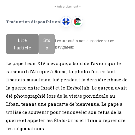
- Advertisement -
Traduction disponible en
EN
AR
A
A
n
r
Lire
Sto
Lecture audio non supportee par ce
g
a
navigateur.
l'article
p
l
b
a
e
Le pape Léon XIV a évoqué, à bord de l’avion qui le
i
ramenait d’Afrique à Rome, la photo d’un enfant
s
libanais musulman tué pendant la dernière phase de
la guerre entre Israël et le Hezbollah. Le garçon avait
été photographié lors de la visite pontificale au
Liban, tenant une pancarte de bienvenue. Le pape a
utilisé ce souvenir pour renouveler son refus de la
guerre et appeler les États-Unis et l’Iran à reprendre
les négociations.