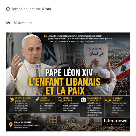
Temps de lecture
15
min.
182
lecteurs