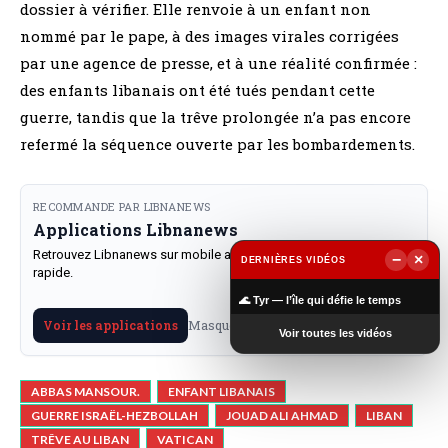
dossier à vérifier. Elle renvoie à un enfant non
nommé par le pape, à des images virales corrigées
par une agence de presse, et à une réalité confirmée :
des enfants libanais ont été tués pendant cette
guerre, tandis que la trêve prolongée n’a pas encore
refermé la séquence ouverte par les bombardements.
RECOMMANDE PAR LIBNANEWS
Applications Libnanews
Retrouvez Libnanews sur mobile avec notifications et lecture
−
×
DERNIÈRES VIDÉOS
rapide.
▶
🌊 Tyr — l’île qui défie le temps
Masquer
Voir les applications
Voir toutes les vidéos
ABBAS MANSOUR.
ENFANT LIBANAIS
GUERRE ISRAËL-HEZBOLLAH
JOUAD ALI AHMAD
LIBAN
TRÊVE AU LIBAN
VATICAN