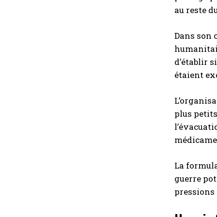
au reste d
Dans son c
humanitair
d’établir s
étaient ex
L’organisa
plus petits
l’évacuati
médicamen
La formula
guerre pot
pressions 