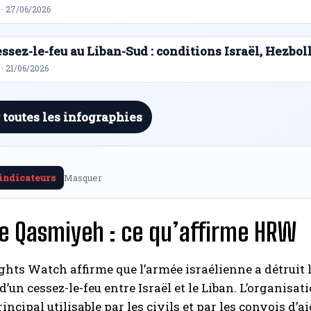
 · 27/06/2026
ssez-le-feu au Liban-Sud : conditions Israël, Hezbol
· 21/06/2026
 toutes les infographies
 indicateurs
Masquer
e Qasmiyeh : ce qu’affirme HRW
ts Watch affirme que l’armée israélienne a détruit l
d’un cessez-le-feu entre Israël et le Liban. L’organisa
ncipal utilisable par les civils et par les convois d’ai