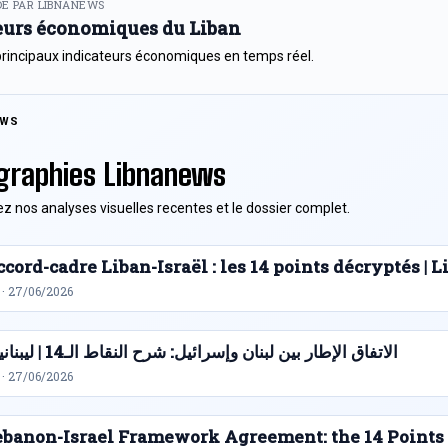
E PAR LIBNANEWS
eurs économiques du Liban
principaux indicateurs économiques en temps réel.
EWS
graphies Libnanews
z nos analyses visuelles recentes et le dossier complet.
cord-cadre Liban-Israël : les 14 points décryptés |
 · 27/06/2026
الاتفاق الإطار بين لبنان وإسرائيل: شرح النقاط الـ14 | ليبنانيوز
 · 27/06/2026
ebanon-Israel Framework Agreement: the 14 Points