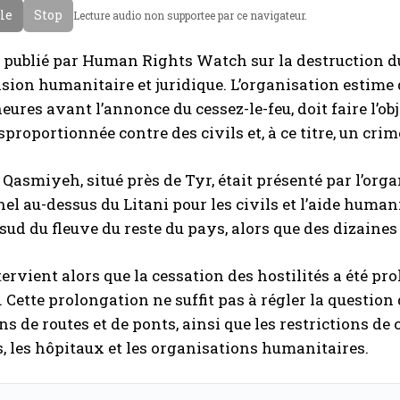
cle
Stop
Lecture audio non supportee par ce navigateur.
g
a
l
b
 publié par Human Rights Watch sur la destruction d
a
e
ion humanitaire et juridique. L’organisation estime q
i
eures avant l’annonce du cessez-le-feu, doit faire l’obj
s
sproportionnée contre des civils et, à ce titre, un crim
 Qasmiyeh, situé près de Tyr, était présenté par l’o
el au-dessus du Litani pour les civils et l’aide human
 sud du fleuve du reste du pays, alors que des dizaine
ntervient alors que la cessation des hostilités a été 
 Cette prolongation ne suffit pas à régler la question 
ns de routes et de ponts, ainsi que les restrictions de 
s, les hôpitaux et les organisations humanitaires.