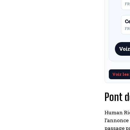
FR
Ce
FR 
Voir
Voir les
Pont d
Human Righ
l’annonce 
passage pri