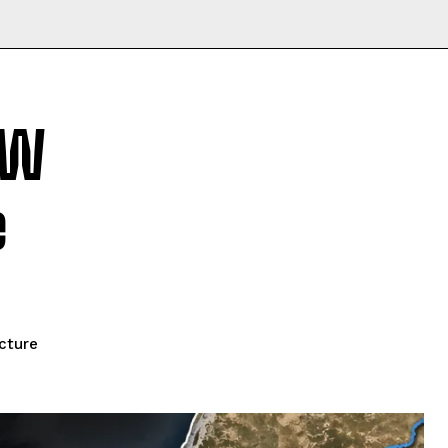
RW
e
cture