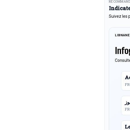
RECOMMAND
Indicat
Suivez les 
LIBNAN
Info
Consulte
Ac
FR
FR
L