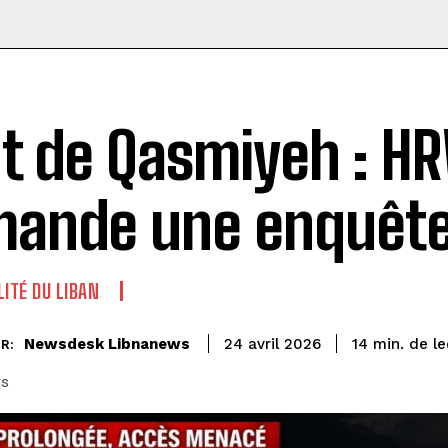
t de Qasmiyeh : H
ande une enquêt
LITÉ DU LIBAN
de le
Newsdesk Libnanews
14
min.
24 avril 2026
R:
rs