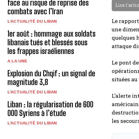
face au risque de reprise des
Lire l'arti
combats avec l’Iran
Le rapport
L'ACTUALITÉ DU LIBAN
une dimens
1er août : hommage aux soldats
quelques h
libanais tués et blessés sous
attaque di
les frappes israéliennes
A LA UNE
Le pont de
opérationn
Explosion du Chqif : un signal de
situées au
magnitude 3,8
L'ACTUALITÉ DU LIBAN
L’alerte i
Liban : la régularisation de 600
américain.
000 Syriens à l’étude
destructio
les secour
L'ACTUALITÉ DU LIBAN