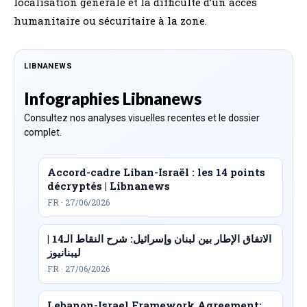
localisation générale et la difficulté d’un accès
humanitaire ou sécuritaire à la zone.
LIBNANEWS
Infographies Libnanews
Consultez nos analyses visuelles recentes et le dossier
complet.
Accord-cadre Liban-Israël : les 14 points
décryptés | Libnanews
FR · 27/06/2026
الاتفاق الإطار بين لبنان وإسرائيل: شرح النقاط الـ14 |
ليبنانيوز
FR · 27/06/2026
Lebanon-Israel Framework Agreement: