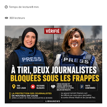
Temps de lecture
8
min.
303
lecteurs