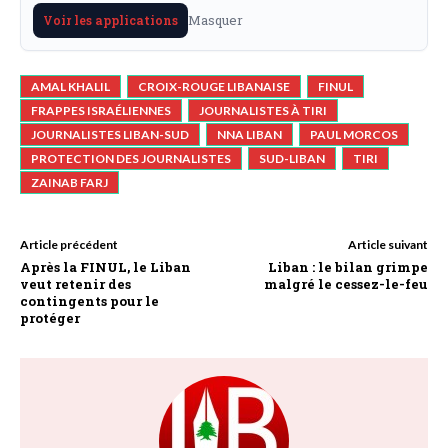
Masquer
Voir les applications
AMAL KHALIL
CROIX-ROUGE LIBANAISE
FINUL
FRAPPES ISRAÉLIENNES
JOURNALISTES À TIRI
JOURNALISTES LIBAN-SUD
NNA LIBAN
PAUL MORCOS
PROTECTION DES JOURNALISTES
SUD-LIBAN
TIRI
ZAINAB FARJ
Article précédent
Article suivant
Après la FINUL, le Liban
Liban : le bilan grimpe
veut retenir des
malgré le cessez-le-feu
contingents pour le
protéger