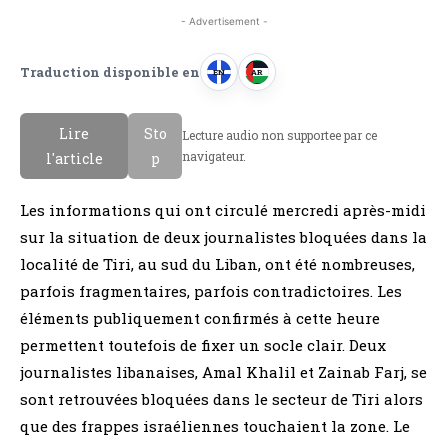
- Advertisement -
Traduction disponible en
EN
AR
A
A
n
r
Lire
Sto
Lecture audio non supportee par ce
g
a
navigateur.
l'article
p
l
b
a
e
Les informations qui ont circulé mercredi après-midi
i
sur la situation de deux journalistes bloquées dans la
s
localité de Tiri, au sud du Liban, ont été nombreuses,
parfois fragmentaires, parfois contradictoires. Les
éléments publiquement confirmés à cette heure
permettent toutefois de fixer un socle clair. Deux
journalistes libanaises, Amal Khalil et Zainab Farj, se
sont retrouvées bloquées dans le secteur de Tiri alors
que des frappes israéliennes touchaient la zone. Le