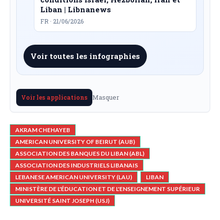
Liban | Libnanews
FR · 21/06/2026
Voir toutes les infographies
Masquer
Voir les applications
AKRAM CHEHAYEB
AMERICAN UNIVERSITY OF BEIRUT (AUB)
ASSOCIATION DES BANQUES DU LIBAN (ABL)
ASSOCIATION DES INDUSTRIELS LIBANAIS
LEBANESE AMERICAN UNIVERSITY (LAU)
LIBAN
MINISTÈRE DE L'ÉDUCATION ET DE L'ENSEIGNEMENT SUPÉRIEUR
UNIVERSITÉ SAINT JOSEPH (USJ)