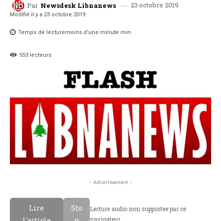
23 octobre 2019
Par
Newsdesk Libnanews
Modifié il y a
23 octobre 2019
Temps de lecture
moins d'une minute
min.
553
lecteurs
- Advertisement -
Lire
Sto
Lecture audio non supportee par ce
navigateur.
l'article
p