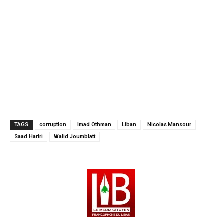
TAGS
corruption
Imad Othman
Liban
Nicolas Mansour
Saad Hariri
Walid Joumblatt