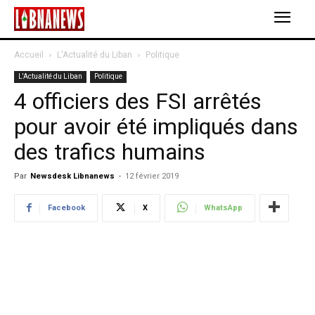
Accueil
L'Actualité du Liban
Politique
L'Actualité du Liban
Politique
4 officiers des FSI arrêtés
pour avoir été impliqués dans
des trafics humains
Par
Newsdesk Libnanews
-
12 février 2019
Facebook
X
WhatsApp