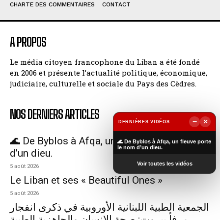
CHARTE DES COMMENTAIRES
CONTACT
A PROPOS
Le média citoyen francophone du Liban a été fondé
en 2006 et présente l’actualité politique, économique,
judiciaire, culturelle et sociale du Pays des Cèdres.
NOS DERNIERS ARTICLES
−
×
DERNIÈRES VIDÉOS
▶
🌊 De Byblos à Afqa, un fleuve porte le nom
🌊 De Byblos à Afqa, un fleuve porte
le nom d’un dieu.
d’un dieu.
Voir toutes les vidéos
5 août 2026
Le Liban et ses « Beautiful Ones »
5 août 2026
الجمعية الطبية اللبنانية الأوروبية في ذكرى انفجار
مرفأ بيروت: صحة الإنسان والجاهزية الطبية