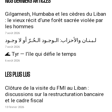
NOS DERNIERS ARTICLES
Gilgamesh, Humbaba et les cèdres du Liban
: le vieux récit d’une forêt sacrée violée par
les hommes
7 août 2026
لـبـنـان والأحزاب: الـوجـود الـحُـرّ أو لا وجـود
7 août 2026
🌊 Tyr — l’île qui défie le temps
6 août 2026
LES PLUS LUS
Clôture de la visite du FMI au Liban :
discussions sur la restructuration bancaire
et le cadre fiscal
13 février 2026