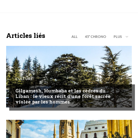
Articles liés
ALL
45’’ CHRONO
PLUS
CULTURE
Gilgamesh, Humbaba et les cèdres du
Liban : le vieux récit d’une forêt sacrée
violée par les hommes