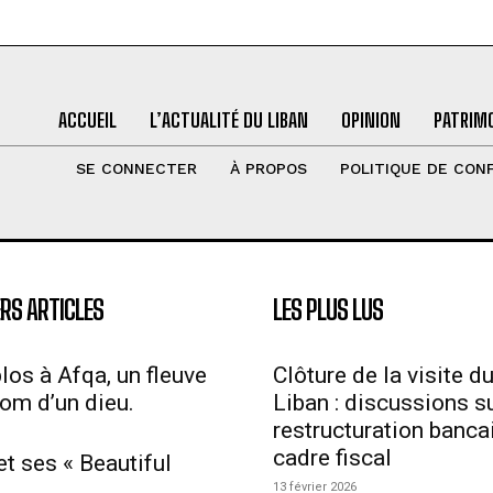
ACCUEIL
L’ACTUALITÉ DU LIBAN
OPINION
PATRIMO
SE CONNECTER
À PROPOS
POLITIQUE DE CONF
RS ARTICLES
LES PLUS LUS
los à Afqa, un fleuve
Clôture de la visite d
nom d’un dieu.
Liban : discussions su
restructuration bancai
cadre fiscal
et ses « Beautiful
13 février 2026