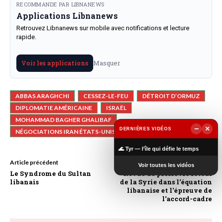
RECOMMANDE PAR LIBNANEWS
Applications Libnanews
Retrouvez Libnanews sur mobile avec notifications et lecture
rapide.
Masquer
Voir les applications
ABBAS ARAGHCHI
CESSEZ-LE-FEU
DÉTROIT D’ORMUZ
DIPLOMATIE AMÉRICAINE
ISRAËL
MOHAMMAD BAGHER GHALIBAF
−
×
DERNIÈRES VIDÉOS
NÉGOCIATIONS IRAN ÉTATS-UNIS
▶
🌊 Tyr — l’île qui défie le temps
Article précédent
Article suivant
Voir toutes les vidéos
Le Syndrome du Sultan
Revue de presse : le retour
libanais
de la Syrie dans l’équation
libanaise et l’épreuve de
l’accord-cadre