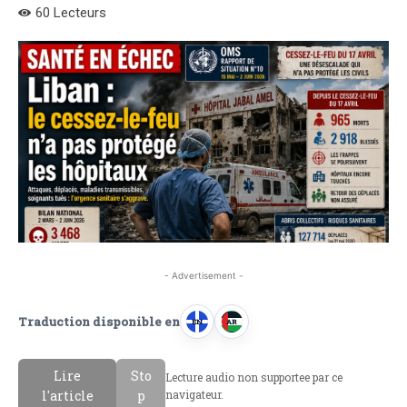
60
Lecteurs
- Advertisement -
Traduction disponible en
EN
AR
A
A
n
r
Lire
Sto
Lecture audio non supportee par ce
g
a
l'article
p
navigateur.
l
b