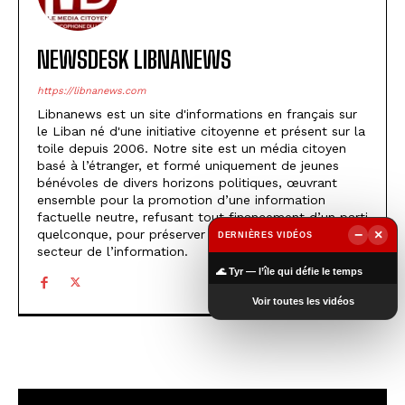
NEWSDESK LIBNANEWS
https://libnanews.com
Libnanews est un site d'informations en français sur
le Liban né d'une initiative citoyenne et présent sur la
toile depuis 2006. Notre site est un média citoyen
basé à l’étranger, et formé uniquement de jeunes
bénévoles de divers horizons politiques, œuvrant
ensemble pour la promotion d’une information
factuelle neutre, refusant tout financement d’un parti
−
×
quelconque, pour préserver sa crédibilité dans le
DERNIÈRES VIDÉOS
secteur de l’information.
▶
🌊 Tyr — l’île qui défie le temps
Voir toutes les vidéos