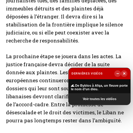
journalistes tués, des familles déplacées, des
immeubles détruits et des plaintes déjà
déposées à l’étranger. Il devra dire si la
stabilisation de la frontière implique le silence
judiciaire, ou si elle peut coexister avec la
recherche de responsabilités.
La prochaine étape se jouera dans les actes. La
justice française devra décider de la suite
donnée aux plaintes. Les juridictions
−
×
DERNIÈRES VIDÉOS
européennes continueront d’évaluer les
▶
🌊 De Byblos à Afqa, un fleuve porte
dossiers qui leur sont soumis. Les autorités
le nom d’un dieu.
libanaises devront clarifier la portée juridique
Voir toutes les vidéos
de l’accord-cadre. Entre la promesse de
désescalade et le droit des victimes, le Liban ne
pourra pas longtemps rester dans l’ambiguïté.