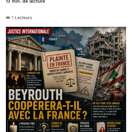
de lecture
13
min.
1
Lecteurs