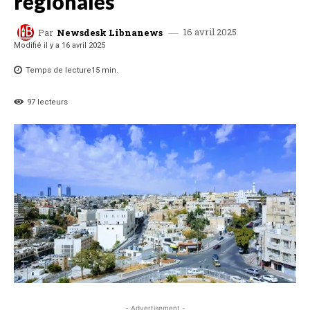
régionales
16 avril 2025
Par
Newsdesk Libnanews
Modifié il y a
16 avril 2025
Temps de lecture
15
min.
97
lecteurs
- Advertisement -