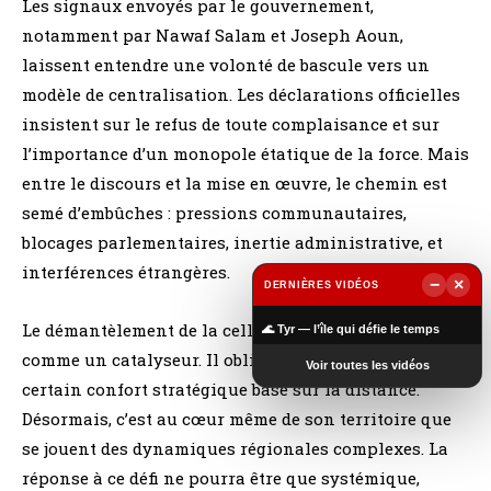
Les signaux envoyés par le gouvernement,
notamment par Nawaf Salam et Joseph Aoun,
laissent entendre une volonté de bascule vers un
modèle de centralisation. Les déclarations officielles
insistent sur le refus de toute complaisance et sur
l’importance d’un monopole étatique de la force. Mais
entre le discours et la mise en œuvre, le chemin est
semé d’embûches : pressions communautaires,
blocages parlementaires, inertie administrative, et
interférences étrangères.
−
×
DERNIÈRES VIDÉOS
▶
Le démantèlement de la cellule en Jordanie agit
🌊 Tyr — l’île qui défie le temps
comme un catalyseur. Il oblige le Liban à sortir d’un
Voir toutes les vidéos
certain confort stratégique basé sur la distance.
Désormais, c’est au cœur même de son territoire que
se jouent des dynamiques régionales complexes. La
réponse à ce défi ne pourra être que systémique,