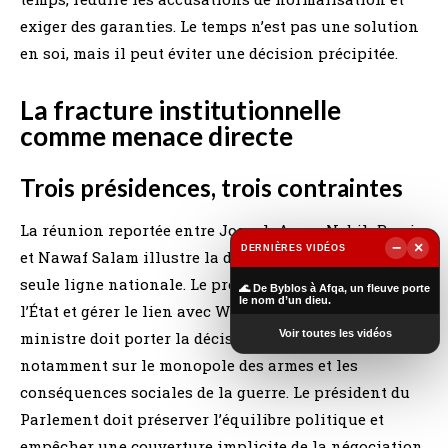
exiger des garanties. Le temps n’est pas une solution
en soi, mais il peut éviter une décision précipitée.
La fracture institutionnelle
comme menace directe
Trois présidences, trois contraintes
La réunion reportée entre Joseph Aoun, Nabih Berri
−
×
DERNIÈRES VIDÉOS
et Nawaf Salam illustre la difficulté de produire une
▶
seule ligne nationale. Le président doit représenter
🌊 De Byblos à Afqa, un fleuve porte
le nom d’un dieu.
l’État et gérer le lien avec Washington. Le Premier
Voir toutes les vidéos
ministre doit porter la décision gouvernementale,
notamment sur le monopole des armes et les
conséquences sociales de la guerre. Le président du
Parlement doit préserver l’équilibre politique et
empêcher une couverture implicite de la négociation