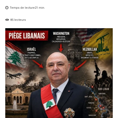
Temps de lecture
21
min.
85
lecteurs