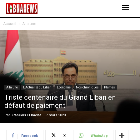
Accueil
A la une
A la une
L'Actualité du Liban
Economie
Nos chroniques
Plumes
Triste centenaire du Grand Liban en
défaut de paiement
Par
François El Bacha
-
7 mars 2020
Facebook
X
WhatsApp