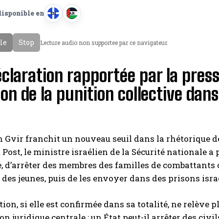
disponible en
EN
AR
A
A
n
r
cle
Stop
Lecture audio non supportee par ce navigateur.
g
a
l
b
claration rapportée par la press
a
e
i
on de la punition collective dan
s
 Gvir franchit un nouveau seuil dans la rhétorique de 
Post, le ministre israélien de la Sécurité nationale a 
e, d’arrêter des membres des familles de combattants
des jeunes, puis de les envoyer dans des prisons isra
tion, si elle est confirmée dans sa totalité, ne relève 
on juridique centrale : un État peut-il arrêter des civi