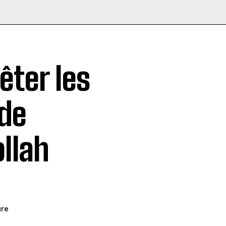
êter les
 de
ollah
ure