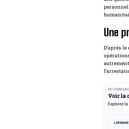
personnel
humanitair
Une pr
D’après le
opérations
autrement 
l’arrestat
RECOMMAND
Voir la
Explorez la
LIBNAN