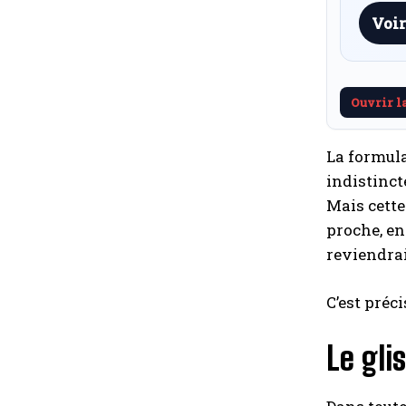
Voir
Ouvrir l
La formula
indistinct
Mais cette
proche, en
reviendrai
C’est préc
Le gli