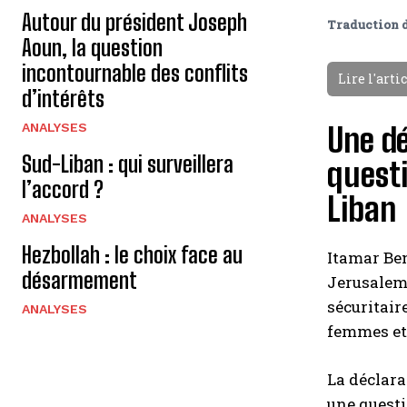
Autour du président Joseph
Traduction 
Aoun, la question
incontournable des conflits
Lire l'arti
d’intérêts
ANALYSES
Une dé
Sud-Liban : qui surveillera
questi
l’accord ?
Liban
ANALYSES
Hezbollah : le choix face au
Itamar Ben
désarmement
Jerusalem 
sécuritair
ANALYSES
femmes et 
La déclara
une questi