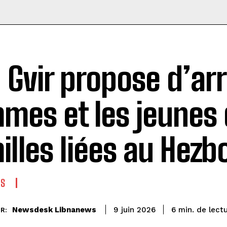
 Gvir propose d’arr
mes et les jeunes
illes liées au Hezb
ES
de lect
Newsdesk Libnanews
6
min.
9 juin 2026
R: