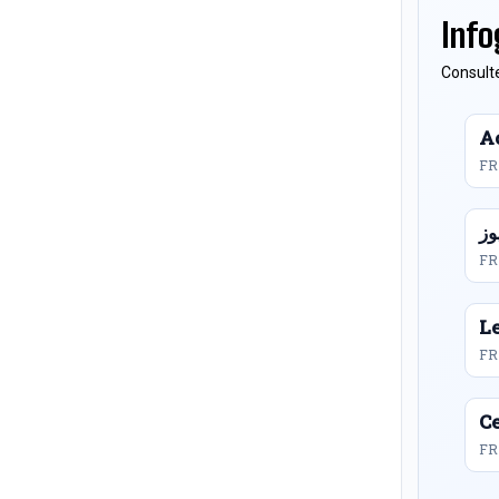
Info
Consulte
Ac
FR
FR
L
FR
Ce
FR 