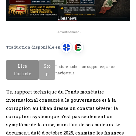
- Advertisement -
Traduction disponible en
EN
AR
A
A
n
r
Lire
Sto
Lecture audio non supportee par ce
g
a
navigateur.
l'article
p
l
b
a
e
Un rapport technique du Fonds monétaire
i
international consacré à la gouvernance et à la
s
corruption au Liban dresse un constat sévère : la
corruption systémique n’est pas seulement un
symptôme de la crise, mais l’un de ses moteurs. Le
document, daté d’octobre 2025, examine les finances