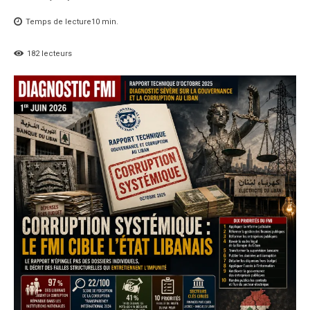
Temps de lecture
10
min.
182
lecteurs