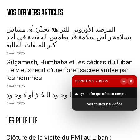
NOS DERNIERS ARTICLES
المرصد الأوروبي للنزاهة يحذّر: أي مساس
بسلامة رياض سلامة قد يطمس الحقيقة في أحد
أكبر الملفات المالية
8 août 2026
Gilgamesh, Humbaba et les cèdres du Liban
: le vieux récit d’une forêt sacrée violée par
les hommes
−
×
DERNIÈRES VIDÉOS
7 août 2026
▶
لـبـنـان والأحزاب: الـوجـود الـحُـرّ أو لا وجـود
🌊 Tyr — l’île qui défie le temps
7 août 2026
Voir toutes les vidéos
LES PLUS LUS
Clôture de la visite du FMI au Liban :