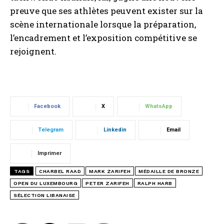
preuve que ses athlètes peuvent exister sur la
scène internationale lorsque la préparation,
l’encadrement et l’exposition compétitive se
rejoignent.
Facebook
X
WhatsApp
Telegram
Linkedin
Email
Imprimer
TAGS
CHARBEL RAAD
MARK ZARIFEH
MÉDAILLE DE BRONZE
OPEN DU LUXEMBOURG
PETER ZARIFEH
RALPH HARB
SÉLECTION LIBANAISE