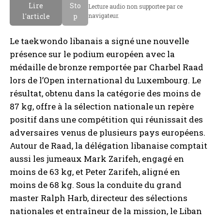
Lire
Sto
Lecture audio non supportee par ce
g
a
l'article
p
navigateur.
l
b
a
e
Le taekwondo libanais a signé une nouvelle
i
présence sur le podium européen avec la
s
médaille de bronze remportée par Charbel Raad
lors de l’Open international du Luxembourg. Le
résultat, obtenu dans la catégorie des moins de
87 kg, offre à la sélection nationale un repère
positif dans une compétition qui réunissait des
adversaires venus de plusieurs pays européens.
Autour de Raad, la délégation libanaise comptait
aussi les jumeaux Mark Zarifeh, engagé en
moins de 63 kg, et Peter Zarifeh, aligné en
moins de 68 kg. Sous la conduite du grand
master Ralph Harb, directeur des sélections
nationales et entraîneur de la mission, le Liban