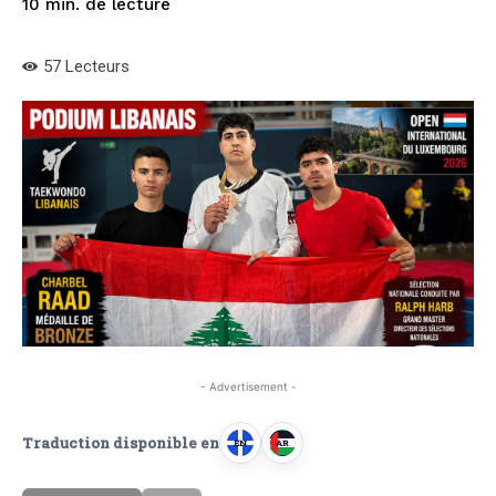
de lecture
10
min.
57
Lecteurs
- Advertisement -
Traduction disponible en
EN
AR
A
A
n
r